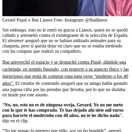
Gerard Piqué e Ibai Llanos
Foto:
Instagram: @ibaillanos
Sin embargo, esto no le entró en gracia a Llanos, quien no se quedó
callado y arremetió contra el exintegrante de la selección de España.
El
streamer
aseguró que no se habían utilizado animales para su
chaqueta, pero sí quería dejar en claro que no se estaba metiendo
con las compras que realizó su compañero.
Ibai aprovechó el espacio y se despachó contra Piqué, dándole una
cachetada, en sentido figurado, con respecto a su aspecto físico y las
intenciones que tenía de comprar ropa para verse “moderno a los 40
años”.
El creador de contenido aseguró que su amigo había gastado
una jugosa cifra por las prendas que llevaba, por lo que no dudaba
en tirarle por este asunto.
“
No, no, esto no es de ninguna oveja, Gerard. Yo no me meto
con lo que te has comprado. Te has dejado ahí siete mil euros
para hacerte el modernito con 40 años, no te he dicho nada
”,
dijo en el clip.
“Yo me pongo lo primero que pillo, soy un tío humilde”, agregó.