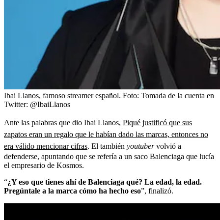
Ibai Llanos, famoso streamer español.
Foto:
Tomada de la cuenta en
Twitter: @IbaiLlanos
Ante las palabras que dio Ibai Llanos,
Piqué justificó que sus
zapatos eran un regalo que le habían dado las marcas, entonces no
era válido mencionar cifras
. El también
youtuber
volvió a
defenderse, apuntando que se refería a un saco Balenciaga que lucía
el empresario de Kosmos.
“
¿Y eso que tienes ahí de Balenciaga qué? La edad, la edad.
Pregúntale a la marca cómo ha hecho eso
”, finalizó.