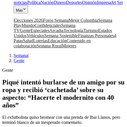
noticias
Política
Nación
Dinero
Deportes
Opinión
Impresa
Jet Set
Más
Elecciones 2026
Foros Semana
Mejor Colombia
Semana
Play
Mundo
Confidenciales
Semana
TV
Gente
Especiales
Arcadia
Tecnología
Turismo
Estados
Unidos
Vehículos
Semana Sostenible
Finanzas Personales
4
Patas
Salud
Loterías
Educación
Contenido en
colaboración
Semana Rural
Mujeres
Semana
|
Gente
Gente
Piqué intentó burlarse de un amigo por su
ropa y recibió ‘cachetada’ sobre su
aspecto: “Hacerte el modernito con 40
años”
El exfutbolista quiso bromear con una prenda de Ibai Llanos, pero
terminó blanco de un inesperado comentario.