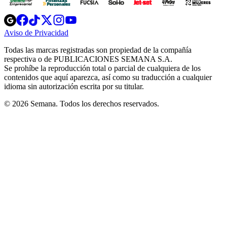
Opens
Opens
Opens
Opens
Opens
in
in
in
in
in
Aviso de Privacidad
Opens
new
new
new
new
new
in
window
window
window
window
window
Todas las marcas registradas son propiedad de la compañía
new
respectiva o de PUBLICACIONES SEMANA S.A.
window
Se prohíbe la reproducción total o parcial de cualquiera de los
contenidos que aquí aparezca, así como su traducción a cualquier
idioma sin autorización escrita por su titular.
© 2026 Semana. Todos los derechos reservados.