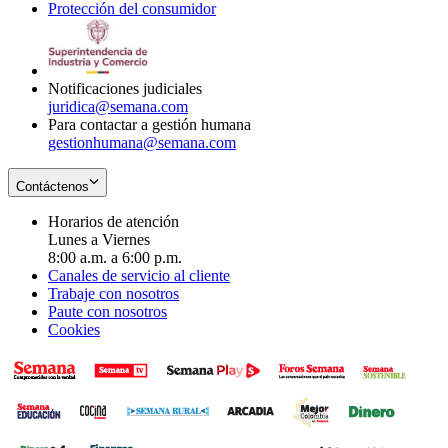
Protección del consumidor
new
window
in
Opens
window
new
in
window
new
window
Notificaciones judiciales
juridica@semana.com
Para contactar a gestión humana
gestionhumana@semana.com
Contáctenos
Horarios de atención
Lunes a Viernes
8:00 a.m. a 6:00 p.m.
Canales de servicio al cliente
Trabaje con nosotros
Paute con nosotros
Cookies