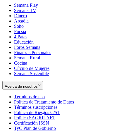
Semana Play
Semana TV
Dinero
Arcadia
Soho
Opens
Fucsia
in
Opens
4 Patas
new
in
Educación
window
new
Foros Semana
window
Finanzas Personales
Semana Rural
Cocina
Círculo de Mujeres
Semana Sostenible
Acerca de nosotros
Términos de uso
Opens
Política de Tratamiento de Datos
in
Opens
Términos suscripciones
new
Opens
in
Política de Riesgos C/ST
window
in
Opens
new
Política SAGRILAFT
Opens
new
in
window
Certificación ISSN
Opens
in
window
new
TyC Plan de Gobierno
in
new
Opens
window