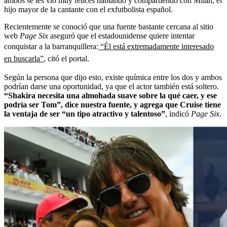
ambos se les vio muy felices hablando y compartiendo con Milan, el
hijo mayor de la cantante con el exfutbolista español.
Recientemente se conoció que una fuente bastante cercana al sitio
web
Page Six
aseguró que el estadounidense quiere intentar
conquistar a la barranquillera:
“Él está extremadamente interesado
en buscarla”
, citó el portal.
Según la persona que dijo esto, existe química entre los dos y ambos
podrían darse una oportunidad, ya que el actor también está soltero.
“Shakira necesita una almohada suave sobre la qué caer, y ese
podría ser Tom”, dice nuestra fuente, y agrega que Cruise tiene
la ventaja de ser “un tipo atractivo y talentoso”
, indicó
Page Six
.