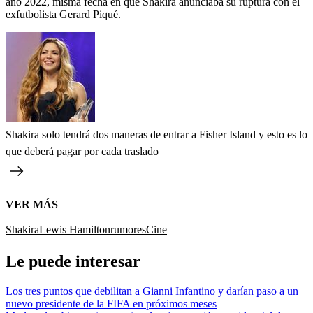
año 2022, misma fecha en que Shakira anunciaba su ruptura con el
exfutbolista Gerard Piqué.
Shakira solo tendrá dos maneras de entrar a Fisher Island y esto es lo
que deberá pagar por cada traslado
VER MÁS
Shakira
Lewis Hamilton
rumores
Cine
Le puede interesar
Los tres puntos que debilitan a Gianni Infantino y darían paso a un
nuevo presidente de la FIFA en próximos meses