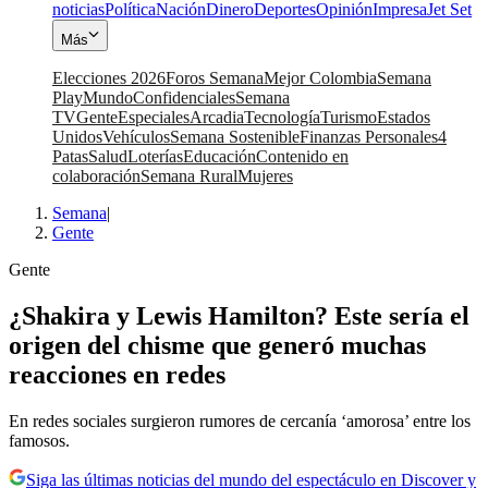
noticias
Política
Nación
Dinero
Deportes
Opinión
Impresa
Jet Set
Más
Elecciones 2026
Foros Semana
Mejor Colombia
Semana
Play
Mundo
Confidenciales
Semana
TV
Gente
Especiales
Arcadia
Tecnología
Turismo
Estados
Unidos
Vehículos
Semana Sostenible
Finanzas Personales
4
Patas
Salud
Loterías
Educación
Contenido en
colaboración
Semana Rural
Mujeres
Semana
|
Gente
Gente
¿Shakira y Lewis Hamilton? Este sería el
origen del chisme que generó muchas
reacciones en redes
En redes sociales surgieron rumores de cercanía ‘amorosa’ entre los
famosos.
Siga las últimas noticias del mundo del espectáculo en Discover y