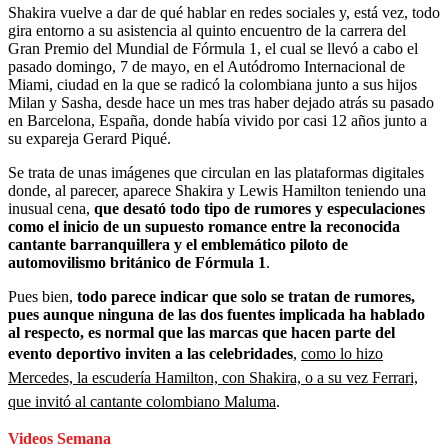
Shakira vuelve a dar de qué hablar en redes sociales y, está vez, todo
gira entorno a su asistencia al quinto encuentro de la carrera del
Gran Premio del Mundial de Fórmula 1, el cual se llevó a cabo el
pasado domingo, 7 de mayo, en el Autódromo Internacional de
Miami, ciudad en la que se radicó la colombiana junto a sus hijos
Milan y Sasha, desde hace un mes tras haber dejado atrás su pasado
en Barcelona, España, donde había vivido por casi 12 años junto a
su expareja Gerard Piqué.
Se trata de unas imágenes que circulan en las plataformas digitales
donde, al parecer, aparece Shakira y Lewis Hamilton teniendo una
inusual cena,
que desató todo tipo de rumores y especulaciones
como el inicio de un supuesto romance entre la reconocida
cantante barranquillera y el emblemático piloto de
automovilismo británico de Fórmula 1
.
Pues bien,
todo parece indicar que solo se tratan de rumores,
pues aunque ninguna de las dos fuentes implicada ha hablado
al respecto, es normal que las marcas que hacen parte del
evento deportivo inviten a las celebridades
,
como lo hizo
Mercedes, la escudería Hamilton, con Shakira, o a su vez Ferrari,
que invitó al cantante colombiano Maluma
.
Videos Semana