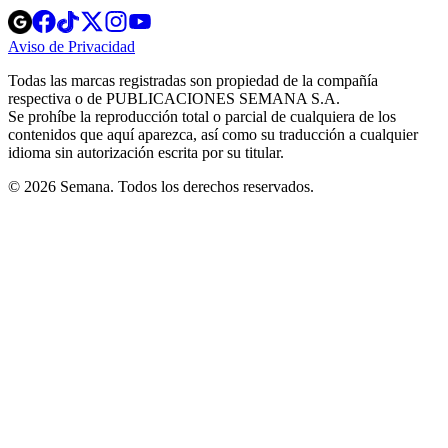
Opens
Opens
Opens
Opens
Opens
in
in
in
in
in
Aviso de Privacidad
Opens
new
new
new
new
new
in
window
window
window
window
window
Todas las marcas registradas son propiedad de la compañía
new
respectiva o de PUBLICACIONES SEMANA S.A.
window
Se prohíbe la reproducción total o parcial de cualquiera de los
contenidos que aquí aparezca, así como su traducción a cualquier
idioma sin autorización escrita por su titular.
© 2026 Semana. Todos los derechos reservados.