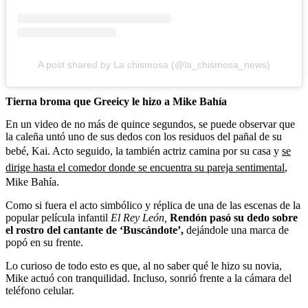
A post shared by La chismosa (@la_chismosa_news)
Tierna broma que Greeicy le hizo a Mike Bahía
En un video de no más de quince segundos, se puede observar que
la caleña untó uno de sus dedos con los residuos del pañal de su
bebé, Kai. Acto seguido, la también actriz camina por su casa y
se
dirige hasta el comedor donde se encuentra su pareja sentimental
,
Mike Bahía.
Como si fuera el acto simbólico y réplica de una de las escenas de la
popular película infantil
El Rey León,
Rendón pasó su dedo sobre
el rostro del cantante de ‘Buscándote’,
dejándole una marca de
popó en su frente.
Lo curioso de todo esto es que, al no saber qué le hizo su novia,
Mike actuó con tranquilidad. Incluso, sonrió frente a la cámara del
teléfono celular.