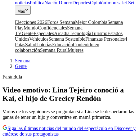
noticias
Política
Nación
Dinero
Deportes
Opinión
Impresa
Jet Set
Más
Elecciones 2026
Foros Semana
Mejor Colombia
Semana
Play
Mundo
Confidenciales
Semana
TV
Gente
Especiales
Arcadia
Tecnología
Turismo
Estados
Unidos
Vehículos
Semana Sostenible
Finanzas Personales
4
Patas
Salud
Loterías
Educación
Contenido en
colaboración
Semana Rural
Mujeres
Semana
|
Gente
Farándula
Video emotivo: Lina Tejeiro conoció a
Kai, el hijo de Greeicy Rendón
Varios de los seguidores se preguntan si a Lina se le despertaron las
ganas de tener un hijo y convertirse en mamá primeriza.
Siga las últimas noticias del mundo del espectáculo en Discover y
entérese de sus protagonistas