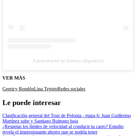
A post shared by Greeicy (@greeicy)
VER MÁS
Greeicy Rendón
Lina Tejeiro
Redes sociales
Le puede interesar
Clasificación general del Tour de Polonia - etapa 6: Juan Guillermo
Martínez sube y Santiago Buitrago baja
¿Respetas los límites de velocidad al conducir tu carro? Estudio
revela el impresionante ahorro que se podría tener