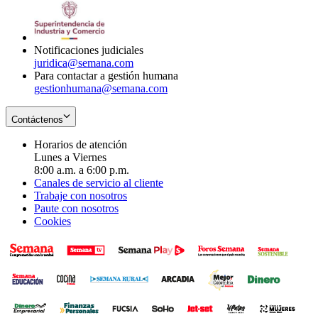
window
new
in
window
new
window
Notificaciones judiciales
juridica@semana.com
Para contactar a gestión humana
gestionhumana@semana.com
Contáctenos
Horarios de atención
Lunes a Viernes
8:00 a.m. a 6:00 p.m.
Canales de servicio al cliente
Trabaje con nosotros
Paute con nosotros
Cookies