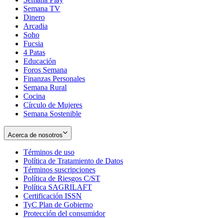
Semana TV
Dinero
Arcadia
Soho
Opens
Fucsia
in
Opens
4 Patas
new
in
Educación
window
new
Foros Semana
window
Finanzas Personales
Semana Rural
Cocina
Círculo de Mujeres
Semana Sostenible
Acerca de nosotros
Términos de uso
Opens
Política de Tratamiento de Datos
in
Opens
Términos suscripciones
new
Opens
in
Política de Riesgos C/ST
window
in
Opens
new
Política SAGRILAFT
Opens
new
in
window
Certificación ISSN
Opens
in
window
new
TyC Plan de Gobierno
in
new
Opens
window
Protección del consumidor
new
window
in
Opens