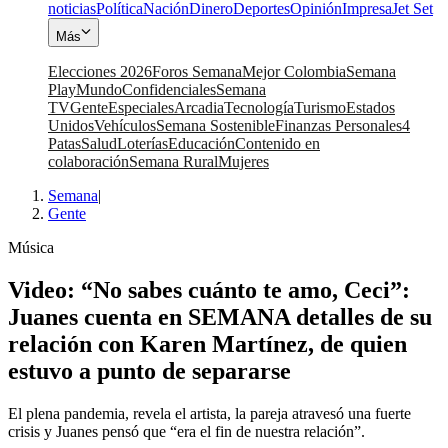
noticias
Política
Nación
Dinero
Deportes
Opinión
Impresa
Jet Set
Más
Elecciones 2026
Foros Semana
Mejor Colombia
Semana
Play
Mundo
Confidenciales
Semana
TV
Gente
Especiales
Arcadia
Tecnología
Turismo
Estados
Unidos
Vehículos
Semana Sostenible
Finanzas Personales
4
Patas
Salud
Loterías
Educación
Contenido en
colaboración
Semana Rural
Mujeres
Semana
|
Gente
Música
Video: “No sabes cuánto te amo, Ceci”:
Juanes cuenta en SEMANA detalles de su
relación con Karen Martínez, de quien
estuvo a punto de separarse
El plena pandemia, revela el artista, la pareja atravesó una fuerte
crisis y Juanes pensó que “era el fin de nuestra relación”.