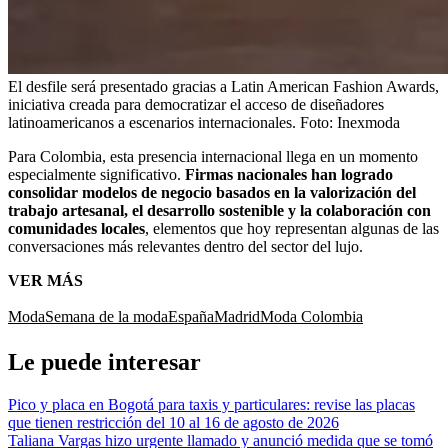
El desfile será presentado gracias a Latin American Fashion Awards,
iniciativa creada para democratizar el acceso de diseñadores
latinoamericanos a escenarios internacionales.
Foto:
Inexmoda
Para Colombia, esta presencia internacional llega en un momento
especialmente significativo.
Firmas nacionales han logrado
consolidar modelos de negocio basados en la valorización del
trabajo artesanal, el desarrollo sostenible y la colaboración con
comunidades locales
, elementos que hoy representan algunas de las
conversaciones más relevantes dentro del sector del lujo.
VER MÁS
Moda
Semana de la moda
España
Madrid
Moda Colombia
Le puede interesar
Pico y placa en Bogotá para taxis y particulares: revise las placas
que tienen restricción del 10 al 16 de agosto de 2026
Taliana Vargas hizo urgente llamado y anunció medida que se tomó