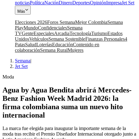
noticias
Política
Nación
Dinero
Deportes
Opinión
Impresa
Jet Set
Más
Elecciones 2026
Foros Semana
Mejor Colombia
Semana
Play
Mundo
Confidenciales
Semana
TV
Gente
Especiales
Arcadia
Tecnología
Turismo
Estados
Unidos
Vehículos
Semana Sostenible
Finanzas Personales
4
Patas
Salud
Loterías
Educación
Contenido en
colaboración
Semana Rural
Mujeres
Semana
|
Jet Set
Moda
Agua by Agua Bendita abrirá Mercedes-
Benz Fashion Week Madrid 2026: la
firma colombiana suma un nuevo hito
internacional
La marca fue elegida para inaugurar la importante semana de la
moda tras recibir el Premio Diseñador Internacional otorgado junto a