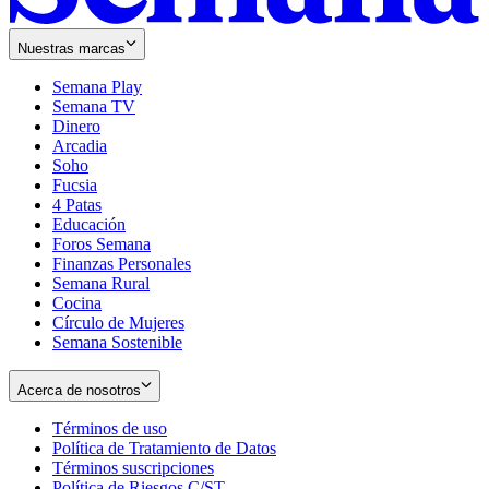
Nuestras marcas
Semana Play
Semana TV
Dinero
Arcadia
Soho
Opens
Fucsia
in
Opens
4 Patas
new
in
Educación
window
new
Foros Semana
window
Finanzas Personales
Semana Rural
Cocina
Círculo de Mujeres
Semana Sostenible
Acerca de nosotros
Términos de uso
Opens
Política de Tratamiento de Datos
in
Opens
Términos suscripciones
new
Opens
in
Política de Riesgos C/ST
window
in
Opens
new