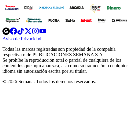
Opens
Opens
Opens
Opens
Opens
in
in
in
in
in
Aviso de Privacidad
Opens
new
new
new
new
new
in
window
window
window
window
window
Todas las marcas registradas son propiedad de la compañía
new
respectiva o de PUBLICACIONES SEMANA S.A.
window
Se prohíbe la reproducción total o parcial de cualquiera de los
contenidos que aquí aparezca, así como su traducción a cualquier
idioma sin autorización escrita por su titular.
© 2026 Semana. Todos los derechos reservados.