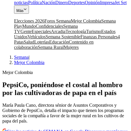
noticias
Política
Nación
Dinero
Deportes
Opinión
Impresa
Jet Set
Más
Elecciones 2026
Foros Semana
Mejor Colombia
Semana
Play
Mundo
Confidenciales
Semana
TV
Gente
Especiales
Arcadia
Tecnología
Turismo
Estados
Unidos
Vehículos
Semana Sostenible
Finanzas Personales
4
Patas
Salud
Loterías
Educación
Contenido en
colaboración
Semana Rural
Mujeres
Semana
|
Mejor Colombia
Mejor Colombia
PepsiCo, poniéndose el costal al hombro
por las cultivadoras de papa en el país
María Paula Cano, directora sénior de Asuntos Corporativos y
Gobierno de PepsiCo, detalla el impacto que tienen los programas
sociales de la compañía a favor de la mujer rural en los cultivos de
papa del país.