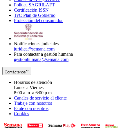
Política SAGRILAFT
Opens
new
in
window
Certificación ISSN
Opens
in
window
new
TyC Plan de Gobierno
in
new
Opens
window
Protección del consumidor
new
window
in
Opens
window
new
in
window
new
window
Notificaciones judiciales
juridica@semana.com
Para contactar a gestión humana
gestionhumana@semana.com
Contáctenos
Horarios de atención
Lunes a Viernes
8:00 a.m. a 6:00 p.m.
Canales de servicio al cliente
Trabaje con nosotros
Paute con nosotros
Cookies