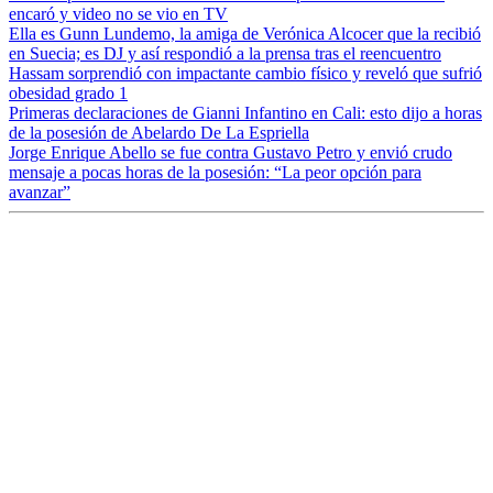
encaró y video no se vio en TV
Ella es Gunn Lundemo, la amiga de Verónica Alcocer que la recibió
en Suecia; es DJ y así respondió a la prensa tras el reencuentro
Hassam sorprendió con impactante cambio físico y reveló que sufrió
obesidad grado 1
Primeras declaraciones de Gianni Infantino en Cali: esto dijo a horas
de la posesión de Abelardo De La Espriella
Jorge Enrique Abello se fue contra Gustavo Petro y envió crudo
mensaje a pocas horas de la posesión: “La peor opción para
avanzar”