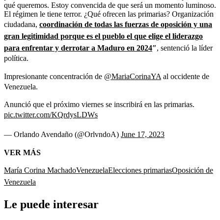
qué queremos. Estoy convencida de que será un momento luminoso.
El régimen le tiene terror. ¿Qué ofrecen las primarias? Organización
ciudadana,
coordinación de todas las fuerzas de oposición y una
gran legitimidad porque es el pueblo el que elige el liderazgo
para enfrentar y derrotar a Maduro en 2024
″
, sentenció la líder
política.
Impresionante concentración de
@MariaCorinaYA
al occidente de
Venezuela.
Anunció que el próximo viernes se inscribirá en las primarias.
pic.twitter.com/KQrdysLDWs
— Orlando Avendaño (@OrlvndoA)
June 17, 2023
VER MÁS
María Corina Machado
Venezuela
Elecciones primarias
Oposición de
Venezuela
Le puede interesar