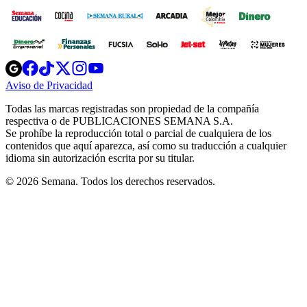
Opens
Opens
Opens
Opens
Opens
in
in
in
in
in
Aviso de Privacidad
Opens
new
new
new
new
new
in
window
window
window
window
window
Todas las marcas registradas son propiedad de la compañía
new
respectiva o de PUBLICACIONES SEMANA S.A.
window
Se prohíbe la reproducción total o parcial de cualquiera de los
contenidos que aquí aparezca, así como su traducción a cualquier
idioma sin autorización escrita por su titular.
© 2026 Semana. Todos los derechos reservados.