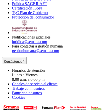
Política SAGRILAFT
Opens
new
in
window
Certificación ISSN
Opens
in
window
new
TyC Plan de Gobierno
in
new
Opens
window
Protección del consumidor
new
window
in
Opens
window
new
in
window
new
window
Notificaciones judiciales
juridica@semana.com
Para contactar a gestión humana
gestionhumana@semana.com
Contáctenos
Horarios de atención
Lunes a Viernes
8:00 a.m. a 6:00 p.m.
Canales de servicio al cliente
Trabaje con nosotros
Paute con nosotros
Cookies