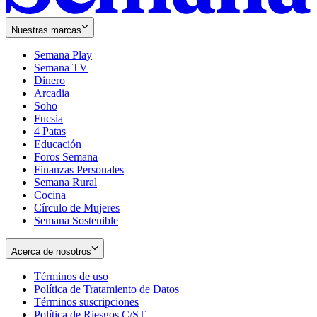
Nuestras marcas
Semana Play
Semana TV
Dinero
Arcadia
Soho
Opens
Fucsia
in
Opens
4 Patas
new
in
Educación
window
new
Foros Semana
window
Finanzas Personales
Semana Rural
Cocina
Círculo de Mujeres
Semana Sostenible
Acerca de nosotros
Términos de uso
Opens
Política de Tratamiento de Datos
in
Opens
Términos suscripciones
new
Opens
in
Política de Riesgos C/ST
window
in
Opens
new