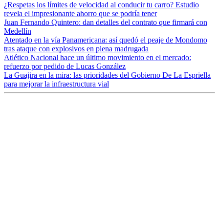
¿Respetas los límites de velocidad al conducir tu carro? Estudio
revela el impresionante ahorro que se podría tener
Juan Fernando Quintero: dan detalles del contrato que firmará con
Medellín
Atentado en la vía Panamericana: así quedó el peaje de Mondomo
tras ataque con explosivos en plena madrugada
Atlético Nacional hace un último movimiento en el mercado:
refuerzo por pedido de Lucas González
La Guajira en la mira: las prioridades del Gobierno De La Espriella
para mejorar la infraestructura vial