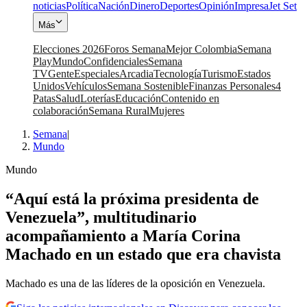
noticias
Política
Nación
Dinero
Deportes
Opinión
Impresa
Jet Set
Más
Elecciones 2026
Foros Semana
Mejor Colombia
Semana
Play
Mundo
Confidenciales
Semana
TV
Gente
Especiales
Arcadia
Tecnología
Turismo
Estados
Unidos
Vehículos
Semana Sostenible
Finanzas Personales
4
Patas
Salud
Loterías
Educación
Contenido en
colaboración
Semana Rural
Mujeres
Semana
|
Mundo
Mundo
“Aquí está la próxima presidenta de
Venezuela”, multitudinario
acompañamiento a María Corina
Machado en un estado que era chavista
Machado es una de las líderes de la oposición en Venezuela.