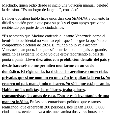
Machado, quien pidió desde el inicio una votación manual, celebró
la decisión. “Es un logro de la gente”, consideró.
La líder opositora habló hace unos días con
SEMANA
y comentó la
difícil situación por la que pasa su país y el gran apoyo que viene
recibiendo por parte de los ciudadanos.
“Es necesario que Maduro entienda que tanto Venezuela como el
hemisferio occidental no van a aceptar que él niegue la opción o el
compromiso electoral de 2024. El mundo no lo va a aceptar.
Venezuela, tampoco. Lo que está ocurriendo en mi país es grande,
quizá no es evidente, lo digo yo que estoy recorriendo el país de
punta a punta.
Llevo diez años con prohibición de salir del país y
desde hace seis no me permiten montarme en un vuelo
doméstico. El régimen les ha dicho a las aerolíneas comerciales
privadas que si me montan en un avión les quitan la licencia. Yo
recorro mi país manejando mi carro. Yo sé lo que está pasando.
Hablo con los policías, los militares, trabajadores,
transportistas, las amas de casa. Esto se está levantando de una
manera inédita.
En las concentraciones políticas que estamos
realizando, que esperaban 200 personas, nos llegan 2.000, 3.000
ciudadanos, gente que va a pie, que camina dos y tres horas para