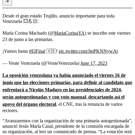
Desde el gran estado Trujillo, anuncio importante para toda
Venezuela 💥💪🏻:
María Corina Machado (
@MariaCorinaYA
) se inscribe este viernes
23 de junio a las primarias.
¡Vamos hasta
#ElFinal
🇻🇪!
pic.twitter.com/JmPKNNywAt
— Vente Venezuela (@VenteVenezuela)
June 17, 2023
La oposición venezolana ya había anunciado el viernes 16 de
junio que las elecciones primarias, para definir al candidato que
enfrentará a Nicolás Maduro en las presidenciales de 2024,
serán autogestionadas y con voto manual, descartando así el
apoyo del órgano electoral
, el CNE, tras la renuncia de varios
rectores.
“Avanzaremos con la organización de una primaria autogestionada”,
anunció Jesús María Casal, presidente de la comisión encargada de
su organización, al leer un comunicado de prensa. “La votación será