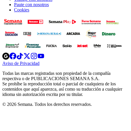
Paute con nosotros
Cookies
Opens
Opens
Opens
Opens
Opens
in
in
in
in
in
Aviso de Privacidad
Opens
new
new
new
new
new
in
window
window
window
window
window
Todas las marcas registradas son propiedad de la compañía
new
respectiva o de PUBLICACIONES SEMANA S.A.
window
Se prohíbe la reproducción total o parcial de cualquiera de los
contenidos que aquí aparezca, así como su traducción a cualquier
idioma sin autorización escrita por su titular.
© 2026 Semana. Todos los derechos reservados.