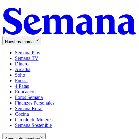
Nuestras marcas
Semana Play
Semana TV
Dinero
Arcadia
Soho
Opens
Fucsia
in
Opens
4 Patas
new
in
Educación
window
new
Foros Semana
window
Finanzas Personales
Semana Rural
Cocina
Círculo de Mujeres
Semana Sostenible
Acerca de nosotros