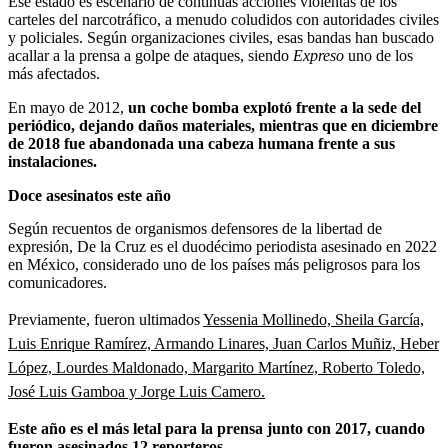
Ese estado es escenario de continuas acciones violentas de los
carteles del narcotráfico, a menudo coludidos con autoridades civiles
y policiales. Según organizaciones civiles, esas bandas han buscado
acallar a la prensa a golpe de ataques, siendo
Expreso
uno de los
más afectados.
En mayo de 2012,
un coche bomba explotó frente a la sede del
periódico, dejando daños materiales, mientras que en diciembre
de 2018 fue abandonada una cabeza humana frente a sus
instalaciones.
Doce asesinatos este año
Según recuentos de organismos defensores de la libertad de
expresión, De la Cruz es el duodécimo periodista asesinado en 2022
en México, considerado uno de los países más peligrosos para los
comunicadores.
Previamente, fueron ultimados
Yessenia Mollinedo, Sheila García,
Luis Enrique Ramírez, Armando Linares, Juan Carlos Muñiz, Heber
López, Lourdes Maldonado, Margarito Martínez, Roberto Toledo,
José Luis Gamboa y Jorge Luis Camero.
Este año es el más letal para la prensa junto con 2017, cuando
fueron asesinados 12 reporteros.