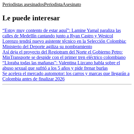
Periodistas asesinados
Periodista
Asesinato
Le puede interesar
“Estoy muy contento de estar aquí”: Lamine Yamal paraliza las
calles de Medellín cantando junto a Ryan Castro y Westcol
Lorenzo tendrá nuevo asistente técnico en la Selección Colombia:
Ministerio del Deporte agiliza su nombramiento
Así deja el proyecto del Regiotram del Norte el Gobierno Petro:
MinTransporte se despide con el primer tren eléctrico colombiano
“Lloraba todas las mañanas”: Valentina Lizcano habla sobre el
abuso sexual que sufrió a los 5 años y pide frenar burlas
Se acelera el mercado automotor: los carros y marcas que llegarán a
Colombia antes de finalizar 2026