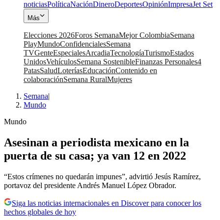
noticias
Política
Nación
Dinero
Deportes
Opinión
Impresa
Jet Set
Más
Elecciones 2026
Foros Semana
Mejor Colombia
Semana
Play
Mundo
Confidenciales
Semana
TV
Gente
Especiales
Arcadia
Tecnología
Turismo
Estados
Unidos
Vehículos
Semana Sostenible
Finanzas Personales
4
Patas
Salud
Loterías
Educación
Contenido en
colaboración
Semana Rural
Mujeres
Semana
|
Mundo
Mundo
Asesinan a periodista mexicano en la
puerta de su casa; ya van 12 en 2022
“Estos crímenes no quedarán impunes”, advirtió Jesús Ramírez,
portavoz del presidente Andrés Manuel López Obrador.
Siga las noticias internacionales en Discover para conocer los
hechos globales de hoy