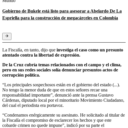
Mundo
Gobierno de Bukele está listo para asesorar a Abelardo De La
Espriella para la construcción de megacárceles en Colombia
La Fiscalía, en tanto, dijo que
investiga el caso como un presunto
atentado contra la libertad de expresión.
De la Cruz cubría temas relacionados con el campo y el clima,
pero en sus redes sociales solía denunciar presuntos actos de
corrupción política.
“Los principales sospechosos están en el gobierno del estado (...).
No tengo la menor duda de que en estos señores recae una
responsabilidad importante”, denunció ante la prensa Gustavo
Cárdenas, diputado local por el minoritario Movimiento Ciudadano,
del cual el periodista era portavoz.
“Condenamos enérgicamente su asesinato. He solicitado al titular de
la Fiscalía el compromiso de esclarecer los hechos y que este
cobarde crimen no quede impune”, indicó por su parte el