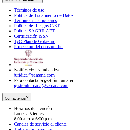
Términos de uso
Opens
Política de Tratamiento de Datos
in
Opens
Términos suscripciones
new
Opens
in
Política de Riesgos C/ST
window
in
Opens
new
Política SAGRILAFT
Opens
new
in
window
Certificación ISSN
Opens
in
window
new
TyC Plan de Gobierno
in
new
Opens
window
Protección del consumidor
new
window
in
Opens
window
new
in
window
new
window
Notificaciones judiciales
juridica@semana.com
Para contactar a gestión humana
gestionhumana@semana.com
Contáctenos
Horarios de atención
Lunes a Viernes
8:00 a.m. a 6:00 p.m.
Canales de servicio al cliente
Trabaje con nosotros