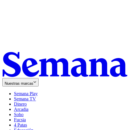
Nuestras marcas
Semana Play
Semana TV
Dinero
Arcadia
Soho
Opens
Fucsia
in
Opens
4 Patas
new
in