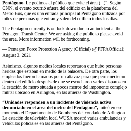
Pentágono.
Le pedimos al público que evite el área (...)”. Según
CNN, el evento ocurrió afuera del edificio en la plataforma del
Metro Bus, que es una entrada principal al Pentágono utilizada por
miles de personas que entran y salen del edificio todos los días.
The Pentagon currently is on lock down due to an incident at the
Pentagon Transit Center. We are asking the public to please avoid
the area. More information will be forthcoming.
— Pentagon Force Protection Agency (Official) (@PFPAOfficial)
August 3, 2021
Asimismo, algunos medios locales reportaron que hubo personas
heridas que estaban en medio de la balacera.
De otra parte, los
empleados fueron llamados por un altavoz para que permanecieran
dentro del edificio después de que se escucharon varios disparos en
la estación de metro situada a pocos metros del imponente complejo
militar ubicado en Arlington, en las afueras de Washington.
“Unidades responden a un incidente de violencia activa
denunciado en el área del metro del Pentágono”,
tuiteó en ese
momento el Departamento de Bomberos del condado de Arlington.
La estación de televisión local WUSA mostró varias ambulancias y
vehículos policiales en las afueras del Pentágono.