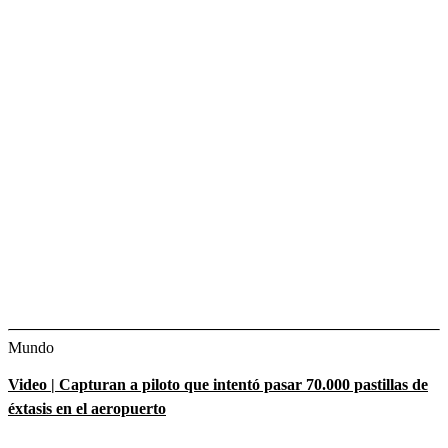
Mundo
Video | Capturan a piloto que intentó pasar 70.000 pastillas de
éxtasis en el aeropuerto