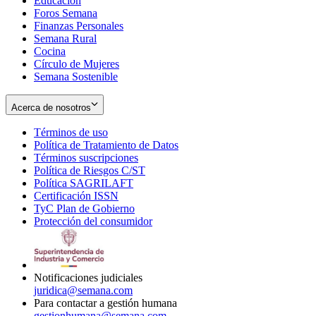
Educación
window
new
Foros Semana
window
Finanzas Personales
Semana Rural
Cocina
Círculo de Mujeres
Semana Sostenible
Acerca de nosotros
Términos de uso
Opens
Política de Tratamiento de Datos
in
Opens
Términos suscripciones
new
Opens
in
Política de Riesgos C/ST
window
in
Opens
new
Política SAGRILAFT
Opens
new
in
window
Certificación ISSN
Opens
in
window
new
TyC Plan de Gobierno
in
new
Opens
window
Protección del consumidor
new
window
in
Opens
window
new
in
window
new
window
Notificaciones judiciales
juridica@semana.com
Para contactar a gestión humana
gestionhumana@semana.com