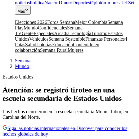
noticias
Política
Nación
Dinero
Deportes
Opinión
Impresa
Jet Set
Más
Elecciones 2026
Foros Semana
Mejor Colombia
Semana
Play
Mundo
Confidenciales
Semana
TV
Gente
Especiales
Arcadia
Tecnología
Turismo
Estados
Unidos
Vehículos
Semana Sostenible
Finanzas Personales
4
Patas
Salud
Loterías
Educación
Contenido en
colaboración
Semana Rural
Mujeres
Semana
|
Mundo
Estados Unidos
Atención: se registró tiroteo en una
escuela secundaria de Estados Unidos
Los hechos ocurrieron en la escuela secundaria Mount Tabor, en
Carolina del Norte.
Siga las noticias internacionales en Discover para conocer los
hechos globales de hoy