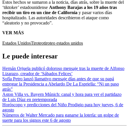
Estos hechos se sumaron a la noticia, días atrás, sobre la muerte del
‘tiktoker’ estadounidense
Anthony Barajas a los 19 años tras
recibir un tiro en un cine de California
y pasar varios días
hospitalizado. Las autoridades describieron el ataque como
“aleatorio y no provocado”.
VER MÁS
Estados Unidos
Tiroteo
tiroteo estados unidos
Le puede interesar
Hernán Orjuela publicó doloroso mensaje tras la muerte de Alfonso
Lizarazo, creador de ‘Sábados Felices’
Sofía Petro lanzó llamativo mensaje días antes de que su papá
entregue la Presidencia a Abelardo De La Espriella: “Ni un paso
atrás”
Aston Villa vs. Bayern Múnich: canal y hora para ver el partidazo
de Luis Díaz en pretemporada
Horóscopo y predicciones del Niño Prodigio para hoy jueves, 6 de
agosto
Números de Walter Mercado para ganarse la lotería: un golpe de
suerte para los signos este 6 de agosto