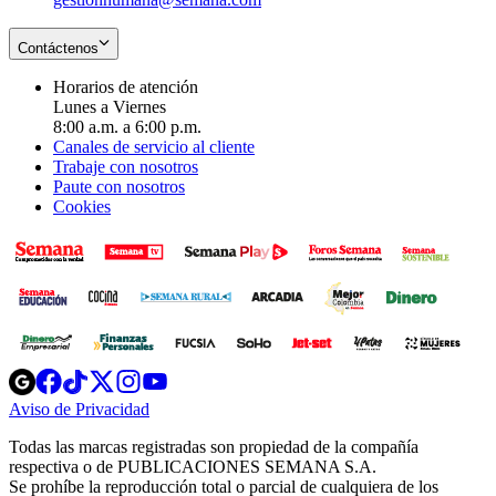
Contáctenos
Horarios de atención
Lunes a Viernes
8:00 a.m. a 6:00 p.m.
Canales de servicio al cliente
Trabaje con nosotros
Paute con nosotros
Cookies
Opens
Opens
Opens
Opens
Opens
in
in
in
in
in
Aviso de Privacidad
Opens
new
new
new
new
new
in
window
window
window
window
window
Todas las marcas registradas son propiedad de la compañía
new
respectiva o de PUBLICACIONES SEMANA S.A.
window
Se prohíbe la reproducción total o parcial de cualquiera de los