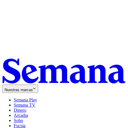
Nuestras marcas
Semana Play
Semana TV
Dinero
Arcadia
Soho
Opens
Fucsia
in
Opens