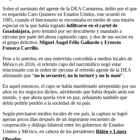
Sobre el asesinato del agente de la DEA Camarena, delito por el que
es requerido Caro Quintero en Estados Unidos, este ocurrió en
1985, cuando el funcionario se encontraba en medio de una misión
especial en la que había logrado
infiltrarse en el cartel de
Guadalajara,
pero terminó por ser descubierto y mandado a
ejecutar por parte del ahora capturado capo, y dos de sus socios en
el grupo delictivo:
Miguel Ángel Félix Gallardo y Ernesto
Fonseca Carrillo.
Pese a lo anterior, en una entrevista concedida a medios locales de
México en 2016, el referido capo del narcotráfico negó estar
relacionado con la orden de ejecutar al referido agente de la DEA
afirmando que “
no lo secuestré, no lo torturé y no lo maté
”.
En aquel entonces, el capo se había manifestado arrepentido por sus
años en los negocios ilícitos, advirtiendo que había dejado atrás ese
mundo, y que ahora quería vivir en paz, señalando también que
debía pedirle perdón a la sociedad de su país.
Según precisaron medios locales de ese país, la captura se logró
apenas pocos días después de un importante encuentro de
cooperación y diálogo bilateral entre los gobiernos de Estados
Unidos y México, en cabeza de los presidentes
Biden y López
Obrador
.