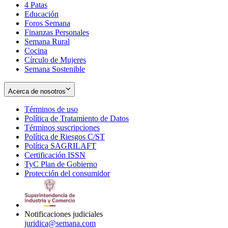
4 Patas
new
in
Educación
window
new
Foros Semana
window
Finanzas Personales
Semana Rural
Cocina
Círculo de Mujeres
Semana Sostenible
Acerca de nosotros
Términos de uso
Opens
Política de Tratamiento de Datos
in
Opens
Términos suscripciones
new
Opens
in
Política de Riesgos C/ST
window
in
Opens
new
Política SAGRILAFT
Opens
new
in
window
Certificación ISSN
Opens
in
window
new
TyC Plan de Gobierno
in
new
Opens
window
Protección del consumidor
new
window
in
Opens
window
new
in
window
new
window
Notificaciones judiciales
juridica@semana.com