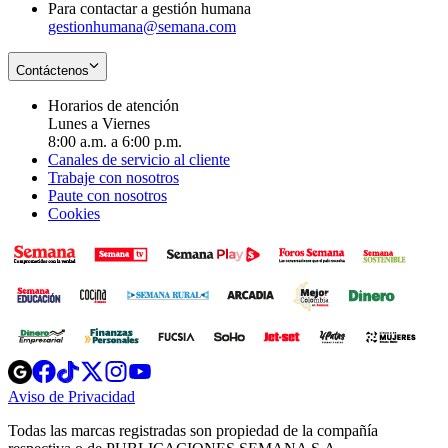
Para contactar a gestión humana
gestionhumana@semana.com
Contáctenos
Horarios de atención
Lunes a Viernes
8:00 a.m. a 6:00 p.m.
Canales de servicio al cliente
Trabaje con nosotros
Paute con nosotros
Cookies
Opens
Opens
Opens
Opens
Opens
in
in
in
in
in
Aviso de Privacidad
Opens
new
new
new
new
new
in
window
window
window
window
window
Todas las marcas registradas son propiedad de la compañía
new