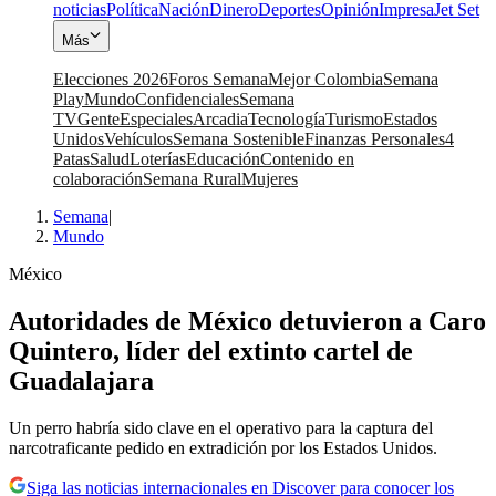
noticias
Política
Nación
Dinero
Deportes
Opinión
Impresa
Jet Set
Más
Elecciones 2026
Foros Semana
Mejor Colombia
Semana
Play
Mundo
Confidenciales
Semana
TV
Gente
Especiales
Arcadia
Tecnología
Turismo
Estados
Unidos
Vehículos
Semana Sostenible
Finanzas Personales
4
Patas
Salud
Loterías
Educación
Contenido en
colaboración
Semana Rural
Mujeres
Semana
|
Mundo
México
Autoridades de México detuvieron a Caro
Quintero, líder del extinto cartel de
Guadalajara
Un perro habría sido clave en el operativo para la captura del
narcotraficante pedido en extradición por los Estados Unidos.
Siga las noticias internacionales en Discover para conocer los