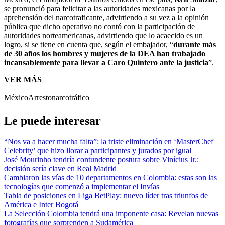
se pronunció para felicitar a las autoridades mexicanas por la
aprehensión del narcotraficante, advirtiendo a su vez a la opinión
pública que dicho operativo no contó con la participación de
autoridades norteamericanas, advirtiendo que lo acaecido es un
logro, si se tiene en cuenta que, según el embajador, “
durante más
de 30 años los hombres y mujeres de la DEA han trabajado
incansablemente para llevar a Caro Quintero ante la justicia
”.
VER MÁS
México
Arresto
narcotráfico
Le puede interesar
“Nos va a hacer mucha falta”: la triste eliminación en ‘MasterChef
Celebrity’ que hizo llorar a participantes y jurados por igual
José Mourinho tendría contundente postura sobre Vinícius Jr.:
decisión sería clave en Real Madrid
Cambiaron las vías de 10 departamentos en Colombia: estas son las
tecnologías que comenzó a implementar el Invías
Tabla de posiciones en Liga BetPlay: nuevo líder tras triunfos de
América e Inter Bogotá
La Selección Colombia tendrá una imponente casa: Revelan nuevas
fotografías que sorprenden a Sudamérica