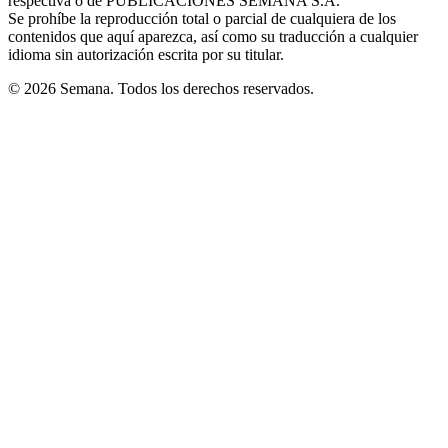
respectiva o de PUBLICACIONES SEMANA S.A.
window
Se prohíbe la reproducción total o parcial de cualquiera de los
contenidos que aquí aparezca, así como su traducción a cualquier
idioma sin autorización escrita por su titular.
© 2026 Semana. Todos los derechos reservados.