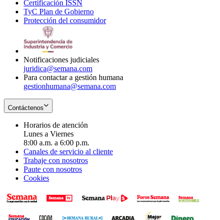
Certificación ISSN
Opens
in
window
new
TyC Plan de Gobierno
in
new
Opens
window
Protección del consumidor
new
window
in
Opens
window
new
in
window
new
window
Notificaciones judiciales
juridica@semana.com
Para contactar a gestión humana
gestionhumana@semana.com
Contáctenos
Horarios de atención
Lunes a Viernes
8:00 a.m. a 6:00 p.m.
Canales de servicio al cliente
Trabaje con nosotros
Paute con nosotros
Cookies