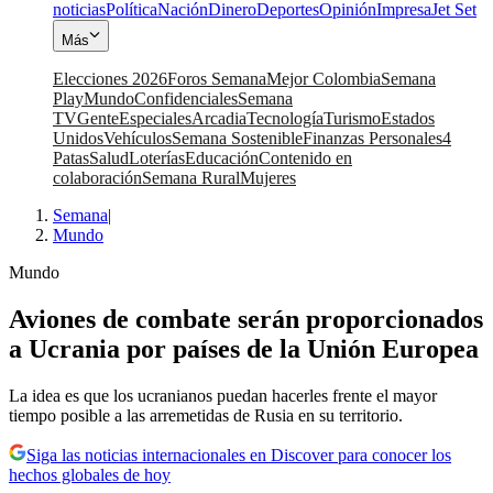
noticias
Política
Nación
Dinero
Deportes
Opinión
Impresa
Jet Set
Más
Elecciones 2026
Foros Semana
Mejor Colombia
Semana
Play
Mundo
Confidenciales
Semana
TV
Gente
Especiales
Arcadia
Tecnología
Turismo
Estados
Unidos
Vehículos
Semana Sostenible
Finanzas Personales
4
Patas
Salud
Loterías
Educación
Contenido en
colaboración
Semana Rural
Mujeres
Semana
|
Mundo
Mundo
Aviones de combate serán proporcionados
a Ucrania por países de la Unión Europea
La idea es que los ucranianos puedan hacerles frente el mayor
tiempo posible a las arremetidas de Rusia en su territorio.
Siga las noticias internacionales en Discover para conocer los
hechos globales de hoy