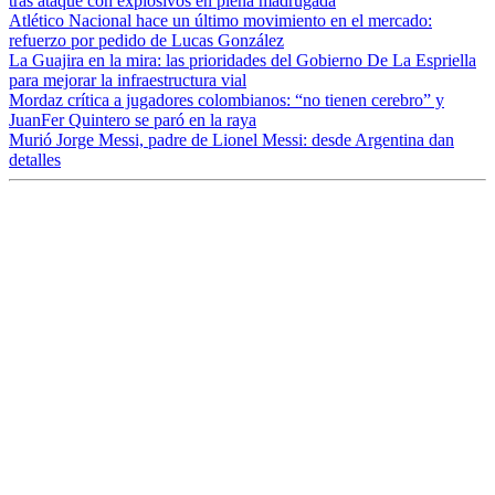
tras ataque con explosivos en plena madrugada
Atlético Nacional hace un último movimiento en el mercado:
refuerzo por pedido de Lucas González
La Guajira en la mira: las prioridades del Gobierno De La Espriella
para mejorar la infraestructura vial
Mordaz crítica a jugadores colombianos: “no tienen cerebro” y
JuanFer Quintero se paró en la raya
Murió Jorge Messi, padre de Lionel Messi: desde Argentina dan
detalles