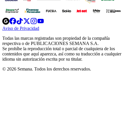
Opens
Opens
Opens
Opens
Opens
in
in
in
in
in
Aviso de Privacidad
Opens
new
new
new
new
new
in
window
window
window
window
window
Todas las marcas registradas son propiedad de la compañía
new
respectiva o de PUBLICACIONES SEMANA S.A.
window
Se prohíbe la reproducción total o parcial de cualquiera de los
contenidos que aquí aparezca, así como su traducción a cualquier
idioma sin autorización escrita por su titular.
© 2026 Semana. Todos los derechos reservados.