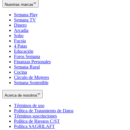
Nuestras marcas
Semana Play
Semana TV
Dinero
Arcadia
Soho
Opens
Fucsia
in
Opens
4 Patas
new
in
Educación
window
new
Foros Semana
window
Finanzas Personales
Semana Rural
Cocina
Círculo de Mujeres
Semana Sostenible
Acerca de nosotros
Términos de uso
Opens
Política de Tratamiento de Datos
in
Opens
Términos suscripciones
new
Opens
in
Política de Riesgos C/ST
window
in
Opens
new
Política SAGRILAFT
Opens
new
in
window