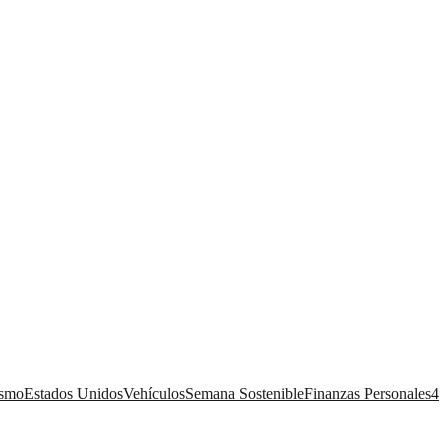
ismo
Estados Unidos
Vehículos
Semana Sostenible
Finanzas Personales
4