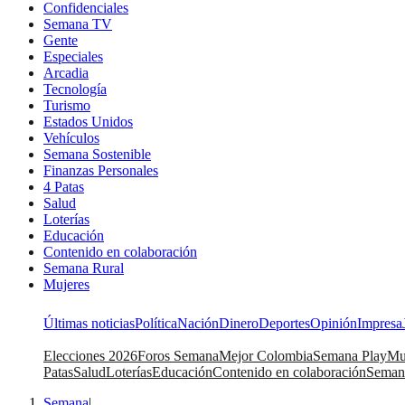
Confidenciales
Semana TV
Gente
Especiales
Arcadia
Tecnología
Turismo
Estados Unidos
Vehículos
Semana Sostenible
Finanzas Personales
4 Patas
Salud
Loterías
Educación
Contenido en colaboración
Semana Rural
Mujeres
Últimas noticias
Política
Nación
Dinero
Deportes
Opinión
Impresa
Elecciones 2026
Foros Semana
Mejor Colombia
Semana Play
Mu
Patas
Salud
Loterías
Educación
Contenido en colaboración
Seman
Semana
|