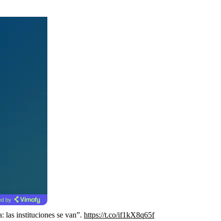
d by
 las instituciones se van”.
https://t.co/if1kX8q65f