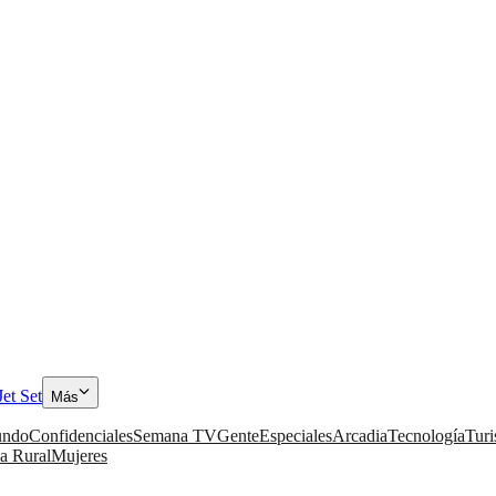
Jet Set
Más
ndo
Confidenciales
Semana TV
Gente
Especiales
Arcadia
Tecnología
Tur
a Rural
Mujeres