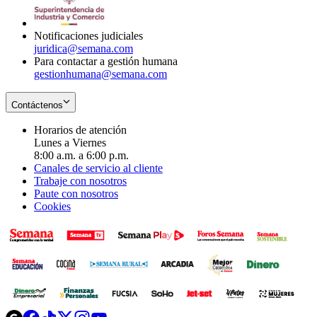
window
new
window
Notificaciones judiciales
juridica@semana.com
Para contactar a gestión humana
gestionhumana@semana.com
Contáctenos
Horarios de atención
Lunes a Viernes
8:00 a.m. a 6:00 p.m.
Canales de servicio al cliente
Trabaje con nosotros
Paute con nosotros
Cookies
Opens
Opens
Opens
Opens
Opens