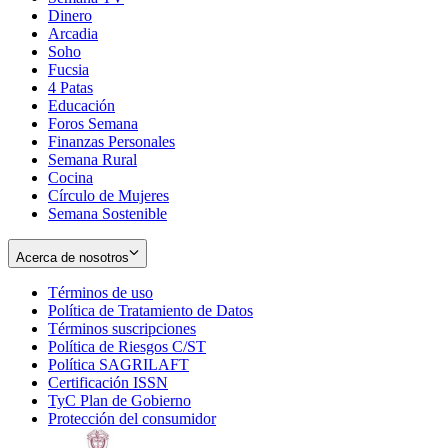
Dinero
Arcadia
Soho
Opens
Fucsia
in
Opens
4 Patas
new
in
Educación
window
new
Foros Semana
window
Finanzas Personales
Semana Rural
Cocina
Círculo de Mujeres
Semana Sostenible
Acerca de nosotros
Términos de uso
Opens
Política de Tratamiento de Datos
in
Opens
Términos suscripciones
new
Opens
in
Política de Riesgos C/ST
window
in
Opens
new
Política SAGRILAFT
Opens
new
in
window
Certificación ISSN
Opens
in
window
new
TyC Plan de Gobierno
in
new
Opens
window
Protección del consumidor
new
window
in
Opens
window
new
in