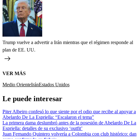
Trump vuelve a advertir a Irán mientras que el régimen responde al
plan de EE. UU.
VER MÁS
Medio Oriente
Irán
Estados Unidos
Le puede interesar
Piter Albeiro confesó lo que siente por el odio que recibe al apoyar a
Abelardo De La Espriella: “Escalaron el tema”
La primera dama deslumbró antes de la posesión de Abelardo De La
Espriella: detalles de su exclusivo ‘outfit’
Juan Fernando Quintero volvería a Colombia con club histórico: dan