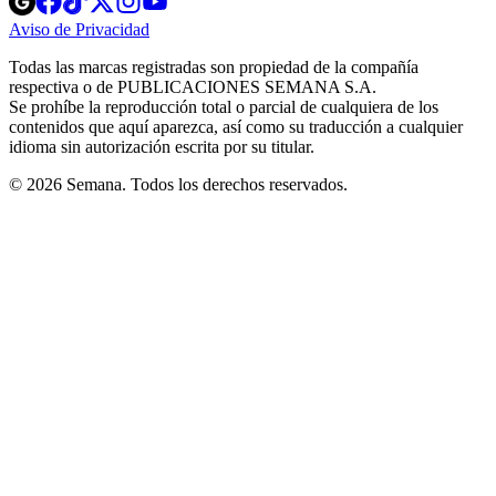
in
in
in
in
in
Aviso de Privacidad
Opens
new
new
new
new
new
in
window
window
window
window
window
Todas las marcas registradas son propiedad de la compañía
new
respectiva o de PUBLICACIONES SEMANA S.A.
window
Se prohíbe la reproducción total o parcial de cualquiera de los
contenidos que aquí aparezca, así como su traducción a cualquier
idioma sin autorización escrita por su titular.
© 2026 Semana. Todos los derechos reservados.