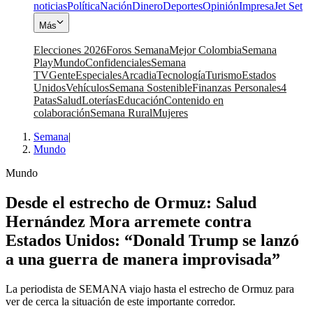
noticias
Política
Nación
Dinero
Deportes
Opinión
Impresa
Jet Set
Más
Elecciones 2026
Foros Semana
Mejor Colombia
Semana
Play
Mundo
Confidenciales
Semana
TV
Gente
Especiales
Arcadia
Tecnología
Turismo
Estados
Unidos
Vehículos
Semana Sostenible
Finanzas Personales
4
Patas
Salud
Loterías
Educación
Contenido en
colaboración
Semana Rural
Mujeres
Semana
|
Mundo
Mundo
Desde el estrecho de Ormuz: Salud
Hernández Mora arremete contra
Estados Unidos: “Donald Trump se lanzó
a una guerra de manera improvisada”
La periodista de SEMANA viajo hasta el estrecho de Ormuz para
ver de cerca la situación de este importante corredor.