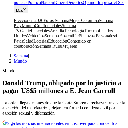
noticias
Política
Nación
Dinero
Deportes
Opinión
Impresa
Jet Set
Más
Elecciones 2026
Foros Semana
Mejor Colombia
Semana
Play
Mundo
Confidenciales
Semana
TV
Gente
Especiales
Arcadia
Tecnología
Turismo
Estados
Unidos
Vehículos
Semana Sostenible
Finanzas Personales
4
Patas
Salud
Loterías
Educación
Contenido en
colaboración
Semana Rural
Mujeres
Semana
|
Mundo
Mundo
Donald Trump, obligado por la justicia a
pagar US$5 millones a E. Jean Carroll
La orden llega después de que la Corte Suprema rechazara revisar la
apelación del mandatario y dejara en firme la condena civil por
agresión sexual y difamación.
Siga las noticias internacionales en Discover para conocer los