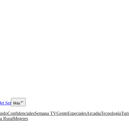
Jet Set
Más
ndo
Confidenciales
Semana TV
Gente
Especiales
Arcadia
Tecnología
Tur
a Rural
Mujeres