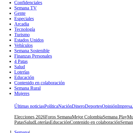
Confidenciales
Semana TV
Gente
Especiales
Arcadia
Tecnología
Turismo
Estados Unidos
Vehículos
Semana Sostenible
Finanzas Personales
4 Patas
Salud
Loterías
Educación
Contenido en colaboración
Semana Rural
Mujeres
Últimas noticias
Política
Nación
Dinero
Deportes
Opinión
Impresa
Elecciones 2026
Foros Semana
Mejor Colombia
Semana Play
Mu
Patas
Salud
Loterías
Educación
Contenido en colaboración
Seman
Semana
|