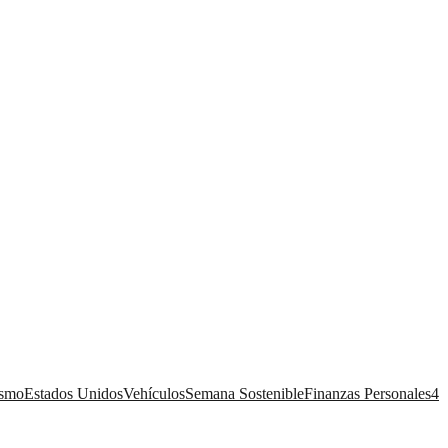
ismo
Estados Unidos
Vehículos
Semana Sostenible
Finanzas Personales
4