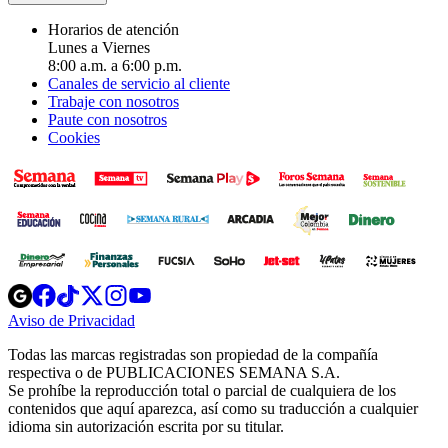
Horarios de atención
Lunes a Viernes
8:00 a.m. a 6:00 p.m.
Canales de servicio al cliente
Trabaje con nosotros
Paute con nosotros
Cookies
Opens
Opens
Opens
Opens
Opens
in
in
in
in
in
Aviso de Privacidad
Opens
new
new
new
new
new
in
window
window
window
window
window
Todas las marcas registradas son propiedad de la compañía
new
respectiva o de PUBLICACIONES SEMANA S.A.
window
Se prohíbe la reproducción total o parcial de cualquiera de los
contenidos que aquí aparezca, así como su traducción a cualquier
idioma sin autorización escrita por su titular.