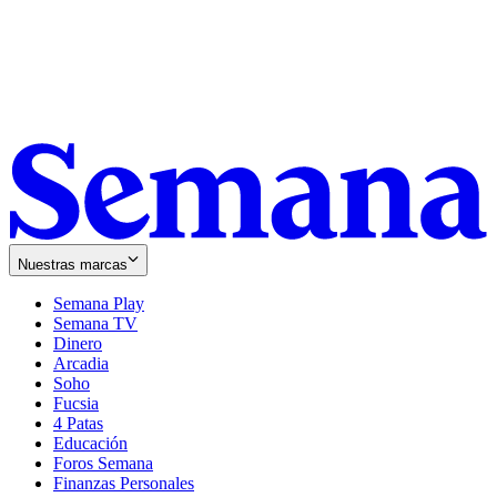
Nuestras marcas
Semana Play
Semana TV
Dinero
Arcadia
Soho
Opens
Fucsia
in
Opens
4 Patas
new
in
Educación
window
new
Foros Semana
window
Finanzas Personales