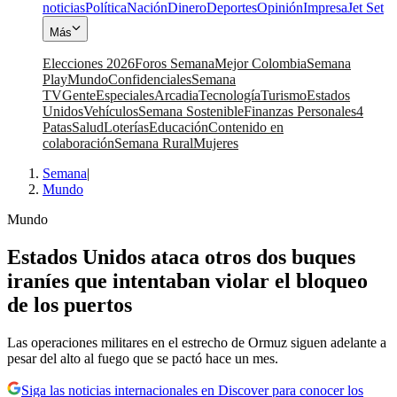
noticias
Política
Nación
Dinero
Deportes
Opinión
Impresa
Jet Set
Más
Elecciones 2026
Foros Semana
Mejor Colombia
Semana
Play
Mundo
Confidenciales
Semana
TV
Gente
Especiales
Arcadia
Tecnología
Turismo
Estados
Unidos
Vehículos
Semana Sostenible
Finanzas Personales
4
Patas
Salud
Loterías
Educación
Contenido en
colaboración
Semana Rural
Mujeres
Semana
|
Mundo
Mundo
Estados Unidos ataca otros dos buques
iraníes que intentaban violar el bloqueo
de los puertos
Las operaciones militares en el estrecho de Ormuz siguen adelante a
pesar del alto al fuego que se pactó hace un mes.
Siga las noticias internacionales en Discover para conocer los