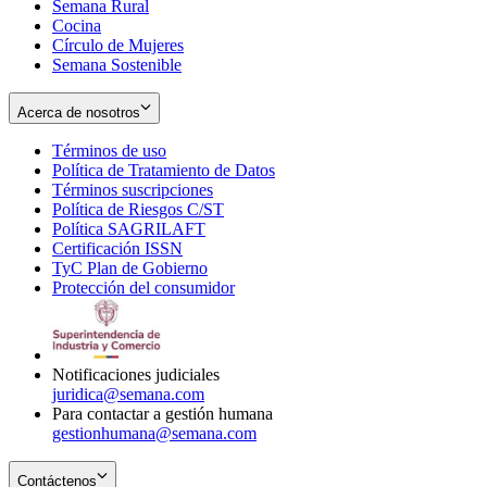
Semana Rural
Cocina
Círculo de Mujeres
Semana Sostenible
Acerca de nosotros
Términos de uso
Opens
Política de Tratamiento de Datos
in
Opens
Términos suscripciones
new
Opens
in
Política de Riesgos C/ST
window
in
Opens
new
Política SAGRILAFT
Opens
new
in
window
Certificación ISSN
Opens
in
window
new
TyC Plan de Gobierno
in
new
Opens
window
Protección del consumidor
new
window
in
Opens
window
new
in
window
new
window
Notificaciones judiciales
juridica@semana.com
Para contactar a gestión humana
gestionhumana@semana.com
Contáctenos