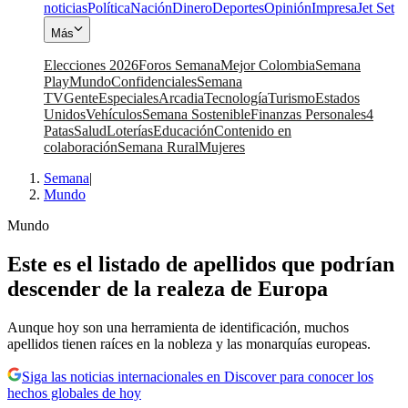
noticias
Política
Nación
Dinero
Deportes
Opinión
Impresa
Jet Set
Más
Elecciones 2026
Foros Semana
Mejor Colombia
Semana
Play
Mundo
Confidenciales
Semana
TV
Gente
Especiales
Arcadia
Tecnología
Turismo
Estados
Unidos
Vehículos
Semana Sostenible
Finanzas Personales
4
Patas
Salud
Loterías
Educación
Contenido en
colaboración
Semana Rural
Mujeres
Semana
|
Mundo
Mundo
Este es el listado de apellidos que podrían
descender de la realeza de Europa
Aunque hoy son una herramienta de identificación, muchos
apellidos tienen raíces en la nobleza y las monarquías europeas.
Siga las noticias internacionales en Discover para conocer los
hechos globales de hoy