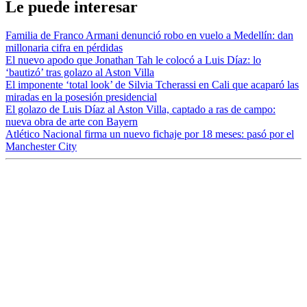
Le puede interesar
Familia de Franco Armani denunció robo en vuelo a Medellín: dan
millonaria cifra en pérdidas
El nuevo apodo que Jonathan Tah le colocó a Luis Díaz: lo
‘bautizó’ tras golazo al Aston Villa
El imponente ‘total look’ de Silvia Tcherassi en Cali que acaparó las
miradas en la posesión presidencial
El golazo de Luis Díaz al Aston Villa, captado a ras de campo:
nueva obra de arte con Bayern
Atlético Nacional firma un nuevo fichaje por 18 meses: pasó por el
Manchester City