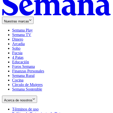
Nuestras marcas
Semana Play
Semana TV
Dinero
Arcadia
Soho
Opens
Fucsia
in
Opens
4 Patas
new
in
Educación
window
new
Foros Semana
window
Finanzas Personales
Semana Rural
Cocina
Círculo de Mujeres
Semana Sostenible
Acerca de nosotros
Términos de uso
Opens