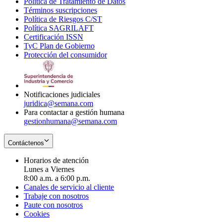
Política de Tratamiento de Datos
in
Opens
Términos suscripciones
new
Opens
in
Política de Riesgos C/ST
window
in
Opens
new
Política SAGRILAFT
Opens
new
in
window
Certificación ISSN
Opens
in
window
new
TyC Plan de Gobierno
in
new
Opens
window
Protección del consumidor
new
window
in
Opens
window
new
in
window
new
window
Notificaciones judiciales
juridica@semana.com
Para contactar a gestión humana
gestionhumana@semana.com
Contáctenos
Horarios de atención
Lunes a Viernes
8:00 a.m. a 6:00 p.m.
Canales de servicio al cliente
Trabaje con nosotros
Paute con nosotros
Cookies