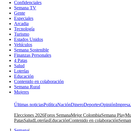
Confidenciales
Semana TV
Gente
Especiales
Arcadia
Tecnología
Turismo
Estados Unidos
Vehículos
Semana Sostenible
Finanzas Personales
4 Patas
Salud
Loterías
Educación
Contenido en colaboración
Semana Rural
Mujeres
Últimas noticias
Política
Nación
Dinero
Deportes
Opinión
Impresa
Elecciones 2026
Foros Semana
Mejor Colombia
Semana Play
Mu
Patas
Salud
Loterías
Educación
Contenido en colaboración
Seman
Semana
|