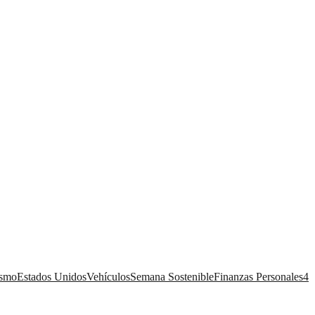
ismo
Estados Unidos
Vehículos
Semana Sostenible
Finanzas Personales
4