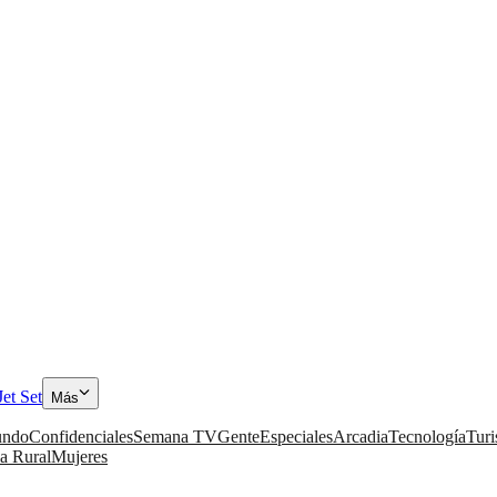
Jet Set
Más
ndo
Confidenciales
Semana TV
Gente
Especiales
Arcadia
Tecnología
Tur
a Rural
Mujeres