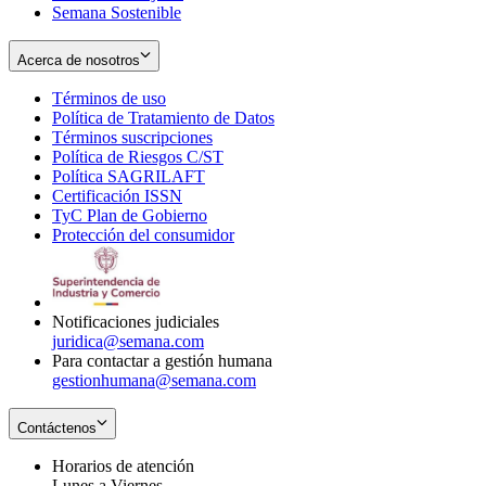
Semana Sostenible
Acerca de nosotros
Términos de uso
Opens
Política de Tratamiento de Datos
in
Opens
Términos suscripciones
new
Opens
in
Política de Riesgos C/ST
window
in
Opens
new
Política SAGRILAFT
Opens
new
in
window
Certificación ISSN
Opens
in
window
new
TyC Plan de Gobierno
in
new
Opens
window
Protección del consumidor
new
window
in
Opens
window
new
in
window
new
window
Notificaciones judiciales
juridica@semana.com
Para contactar a gestión humana
gestionhumana@semana.com
Contáctenos
Horarios de atención
Lunes a Viernes