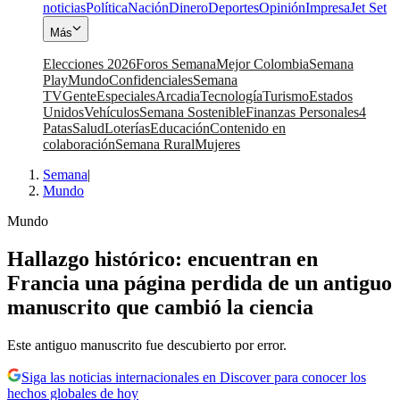
noticias
Política
Nación
Dinero
Deportes
Opinión
Impresa
Jet Set
Más
Elecciones 2026
Foros Semana
Mejor Colombia
Semana
Play
Mundo
Confidenciales
Semana
TV
Gente
Especiales
Arcadia
Tecnología
Turismo
Estados
Unidos
Vehículos
Semana Sostenible
Finanzas Personales
4
Patas
Salud
Loterías
Educación
Contenido en
colaboración
Semana Rural
Mujeres
Semana
|
Mundo
Mundo
Hallazgo histórico: encuentran en
Francia una página perdida de un antiguo
manuscrito que cambió la ciencia
Este antiguo manuscrito fue descubierto por error.
Siga las noticias internacionales en Discover para conocer los
hechos globales de hoy