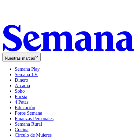
Nuestras marcas
Semana Play
Semana TV
Dinero
Arcadia
Soho
Opens
Fucsia
in
Opens
4 Patas
new
in
Educación
window
new
Foros Semana
window
Finanzas Personales
Semana Rural
Cocina
Círculo de Mujeres