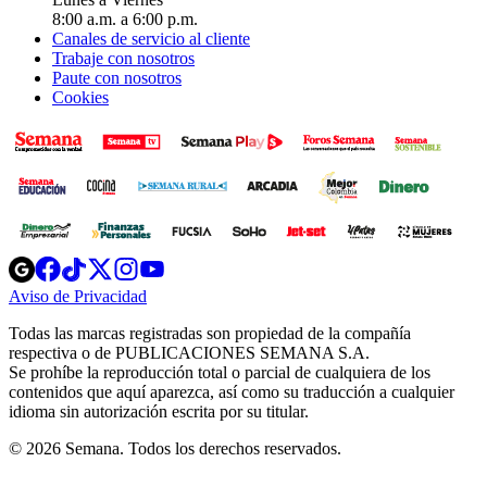
8:00 a.m. a 6:00 p.m.
Canales de servicio al cliente
Trabaje con nosotros
Paute con nosotros
Cookies
Opens
Opens
Opens
Opens
Opens
in
in
in
in
in
Aviso de Privacidad
Opens
new
new
new
new
new
in
window
window
window
window
window
Todas las marcas registradas son propiedad de la compañía
new
respectiva o de PUBLICACIONES SEMANA S.A.
window
Se prohíbe la reproducción total o parcial de cualquiera de los
contenidos que aquí aparezca, así como su traducción a cualquier
idioma sin autorización escrita por su titular.
© 2026 Semana. Todos los derechos reservados.