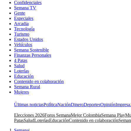
Confidenciales
Semana TV
Gente
Especiales
Arcadia
Tecnología
Turismo
Estados Unidos
Vehículos
Semana Sostenible
Finanzas Personales
4 Patas
Salud
Loterías
Educación
Contenido en colaboración
Semana Rural
Mujeres
Últimas noticias
Política
Nación
Dinero
Deportes
Opinión
Impresa
Elecciones 2026
Foros Semana
Mejor Colombia
Semana Play
Mu
Patas
Salud
Loterías
Educación
Contenido en colaboración
Seman
Semana
|