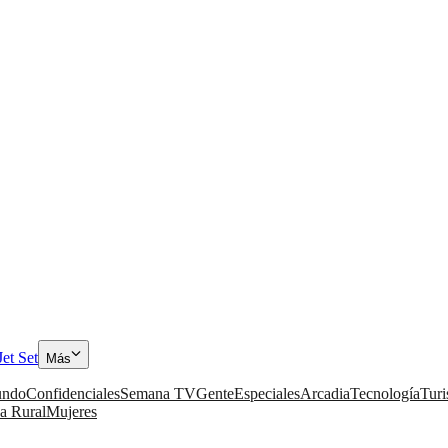
Jet Set
Más
ndo
Confidenciales
Semana TV
Gente
Especiales
Arcadia
Tecnología
Tur
a Rural
Mujeres