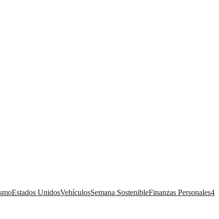
ismo
Estados Unidos
Vehículos
Semana Sostenible
Finanzas Personales
4