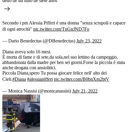
dedo de un niño de siete años
Secondo i pm Alessia Pifferi è una donna "senza scrupoli e capace
di ogni atrocità"
pic.twitter.com/TnGnJND7Fo
— Dario Benedectus (@DBenedectus)
July 23, 2022
Diana aveva solo 16 mesi.
È morta di fame e di sete,da sola,nel suo lettino da campeggio,
abbandonata dalla madre per ben sei giorni.Forse la piccola è stata
anche drogata con ansiolitici.
Piccola Diana,spero Tu possa giocare felice nell' alto dei
Cieli.
#Diana
#alessiapifferi
pic.twitter.com/B0bnXm2btV
— Monica Nassisi (@monicanassisi)
July 21, 2022