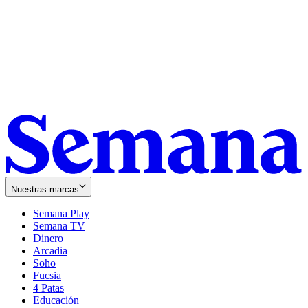
Nuestras marcas
Semana Play
Semana TV
Dinero
Arcadia
Soho
Opens
Fucsia
in
Opens
4 Patas
new
in
Educación
window
new