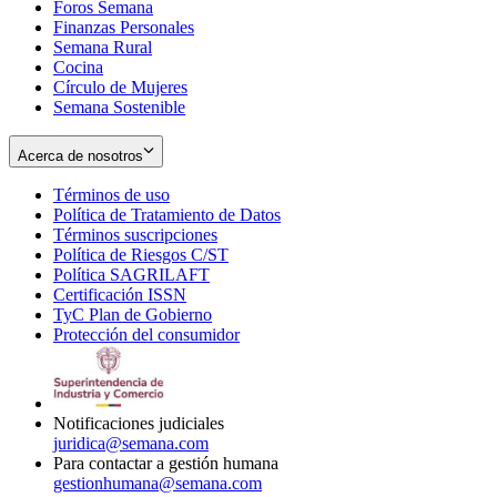
Foros Semana
window
Finanzas Personales
Semana Rural
Cocina
Círculo de Mujeres
Semana Sostenible
Acerca de nosotros
Términos de uso
Opens
Política de Tratamiento de Datos
in
Opens
Términos suscripciones
new
Opens
in
Política de Riesgos C/ST
window
in
Opens
new
Política SAGRILAFT
Opens
new
in
window
Certificación ISSN
Opens
in
window
new
TyC Plan de Gobierno
in
new
Opens
window
Protección del consumidor
new
window
in
Opens
window
new
in
window
new
window
Notificaciones judiciales
juridica@semana.com
Para contactar a gestión humana
gestionhumana@semana.com