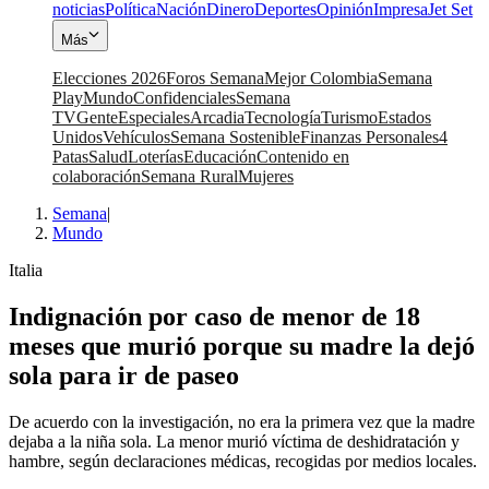
noticias
Política
Nación
Dinero
Deportes
Opinión
Impresa
Jet Set
Más
Elecciones 2026
Foros Semana
Mejor Colombia
Semana
Play
Mundo
Confidenciales
Semana
TV
Gente
Especiales
Arcadia
Tecnología
Turismo
Estados
Unidos
Vehículos
Semana Sostenible
Finanzas Personales
4
Patas
Salud
Loterías
Educación
Contenido en
colaboración
Semana Rural
Mujeres
Semana
|
Mundo
Italia
Indignación por caso de menor de 18
meses que murió porque su madre la dejó
sola para ir de paseo
De acuerdo con la investigación, no era la primera vez que la madre
dejaba a la niña sola. La menor murió víctima de deshidratación y
hambre, según declaraciones médicas, recogidas por medios locales.