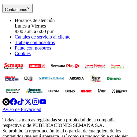
Contáctenos
Horarios de atención
Lunes a Viernes
8:00 a.m. a 6:00 p.m.
Canales de servicio al cliente
Trabaje con nosotros
Paute con nosotros
Cookies
Opens
Opens
Opens
Opens
Opens
in
in
in
in
in
Aviso de Privacidad
Opens
new
new
new
new
new
in
window
window
window
window
window
Todas las marcas registradas son propiedad de la compañía
new
respectiva o de PUBLICACIONES SEMANA S.A.
window
Se prohíbe la reproducción total o parcial de cualquiera de los
contenidos que aquí aparezca, así como su traducción a cualquier