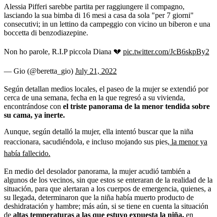
Alessia Pifferi sarebbe partita per raggiungere il compagno,
lasciando la sua bimba di 16 mesi a casa da sola "per 7 giorni"
consecutivi; in un lettino da campeggio con vicino un biberon e una
boccetta di benzodiazepine.
Non ho parole, R.I.P piccola Diana 💔
pic.twitter.com/JcB6skpBy2
— Gio (@beretta_gio)
July 21, 2022
Según detallan medios locales, el paseo de la mujer se extendió por
cerca de una semana, fecha en la que regresó a su vivienda,
encontrándose con
el triste panorama de la menor tendida sobre
su cama, ya inerte.
Aunque, según detalló la mujer, ella intentó buscar que la niña
reaccionara, sacudiéndola, e incluso mojando sus pies,
la menor ya
había fallecido.
En medio del desolador panorama, la mujer acudió también a
algunos de los vecinos, sin que estos se enteraran de la realidad de la
situación, para que alertaran a los cuerpos de emergencia, quienes, a
su llegada, determinaron que la niña había muerto producto de
deshidratación y hambre; más aún, si se tiene en cuenta la situación
de
altas temperaturas a las que estuvo expuesta la niña,
en