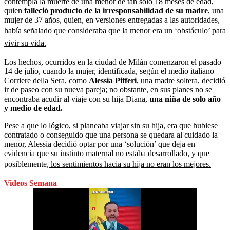
contempla la muerte de una menor de tan solo 18 meses de edad,
quien
falleció producto de la irresponsabilidad de su madre
, una
mujer de 37 años, quien, en versiones entregadas a las autoridades,
había señalado que consideraba que la menor
era un ‘obstáculo’ para
vivir su vida.
Los hechos, ocurridos en la ciudad de Milán comenzaron el pasado
14 de julio, cuando la mujer, identificada, según el medio italiano
Corriere della Sera, como
Alessia Pifferi
, una madre soltera, decidió
ir de paseo con su nueva pareja; no obstante, en sus planes no se
encontraba acudir al viaje con su hija Diana,
una niña de solo año
y medio de edad.
Pese a que lo lógico, si planeaba viajar sin su hija, era que hubiese
contratado o conseguido que una persona se quedara al cuidado la
menor, Alessia decidió optar por una ‘solución’ que deja en
evidencia que su instinto maternal no estaba desarrollado, y que
posiblemente,
los sentimientos hacia su hija no eran los mejores.
Videos Semana