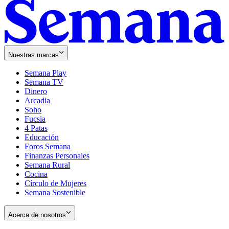
Nuestras marcas
Semana Play
Semana TV
Dinero
Arcadia
Soho
Opens
Fucsia
in
Opens
4 Patas
new
in
Educación
window
new
Foros Semana
window
Finanzas Personales
Semana Rural
Cocina
Círculo de Mujeres
Semana Sostenible
Acerca de nosotros