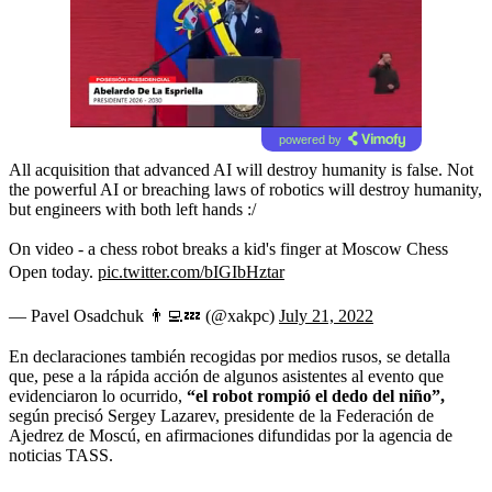
powered by
All acquisition that advanced AI will destroy humanity is false. Not
the powerful AI or breaching laws of robotics will destroy humanity,
but engineers with both left hands :/
On video - a chess robot breaks a kid's finger at Moscow Chess
Open today.
pic.twitter.com/bIGIbHztar
— Pavel Osadchuk 👨‍💻💤 (@xakpc)
July 21, 2022
En declaraciones también recogidas por medios rusos, se detalla
que, pese a la rápida acción de algunos asistentes al evento que
evidenciaron lo ocurrido,
“el robot rompió el dedo del niño”,
según precisó Sergey Lazarev, presidente de la Federación de
Ajedrez de Moscú, en afirmaciones difundidas por la agencia de
noticias TASS.