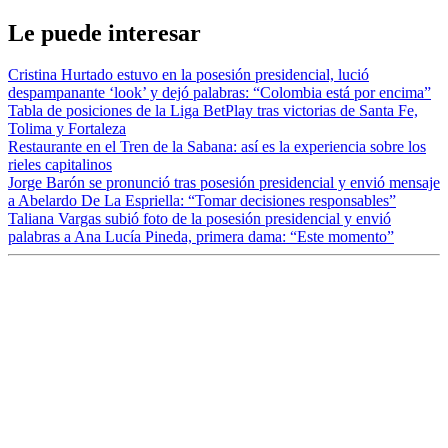
Le puede interesar
Cristina Hurtado estuvo en la posesión presidencial, lució
despampanante ‘look’ y dejó palabras: “Colombia está por encima”
Tabla de posiciones de la Liga BetPlay tras victorias de Santa Fe,
Tolima y Fortaleza
Restaurante en el Tren de la Sabana: así es la experiencia sobre los
rieles capitalinos
Jorge Barón se pronunció tras posesión presidencial y envió mensaje
a Abelardo De La Espriella: “Tomar decisiones responsables”
Taliana Vargas subió foto de la posesión presidencial y envió
palabras a Ana Lucía Pineda, primera dama: “Este momento”