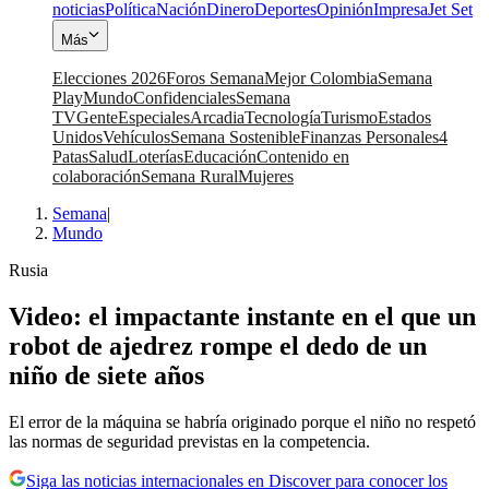
noticias
Política
Nación
Dinero
Deportes
Opinión
Impresa
Jet Set
Más
Elecciones 2026
Foros Semana
Mejor Colombia
Semana
Play
Mundo
Confidenciales
Semana
TV
Gente
Especiales
Arcadia
Tecnología
Turismo
Estados
Unidos
Vehículos
Semana Sostenible
Finanzas Personales
4
Patas
Salud
Loterías
Educación
Contenido en
colaboración
Semana Rural
Mujeres
Semana
|
Mundo
Rusia
Video: el impactante instante en el que un
robot de ajedrez rompe el dedo de un
niño de siete años
El error de la máquina se habría originado porque el niño no respetó
las normas de seguridad previstas en la competencia.
Siga las noticias internacionales en Discover para conocer los