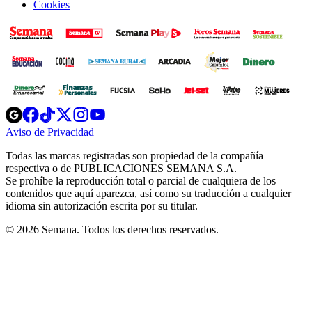
Cookies
Opens
Opens
Opens
Opens
Opens
in
in
in
in
in
Aviso de Privacidad
Opens
new
new
new
new
new
in
window
window
window
window
window
Todas las marcas registradas son propiedad de la compañía
new
respectiva o de PUBLICACIONES SEMANA S.A.
window
Se prohíbe la reproducción total o parcial de cualquiera de los
contenidos que aquí aparezca, así como su traducción a cualquier
idioma sin autorización escrita por su titular.
© 2026 Semana. Todos los derechos reservados.