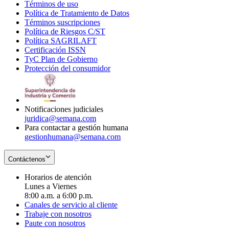
Términos de uso
Opens
Política de Tratamiento de Datos
in
Opens
Términos suscripciones
new
Opens
in
Política de Riesgos C/ST
window
in
Opens
new
Política SAGRILAFT
Opens
new
in
window
Certificación ISSN
Opens
in
window
new
TyC Plan de Gobierno
in
new
Opens
window
Protección del consumidor
new
window
in
Opens
window
new
in
window
new
window
Notificaciones judiciales
juridica@semana.com
Para contactar a gestión humana
gestionhumana@semana.com
Contáctenos
Horarios de atención
Lunes a Viernes
8:00 a.m. a 6:00 p.m.
Canales de servicio al cliente
Trabaje con nosotros
Paute con nosotros