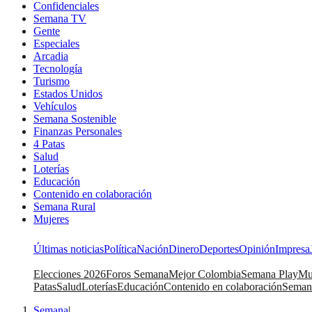
Confidenciales
Semana TV
Gente
Especiales
Arcadia
Tecnología
Turismo
Estados Unidos
Vehículos
Semana Sostenible
Finanzas Personales
4 Patas
Salud
Loterías
Educación
Contenido en colaboración
Semana Rural
Mujeres
Últimas noticias
Política
Nación
Dinero
Deportes
Opinión
Impresa
Elecciones 2026
Foros Semana
Mejor Colombia
Semana Play
Mu
Patas
Salud
Loterías
Educación
Contenido en colaboración
Seman
Semana
|