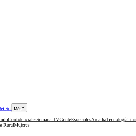
Jet Set
Más
ndo
Confidenciales
Semana TV
Gente
Especiales
Arcadia
Tecnología
Tur
a Rural
Mujeres