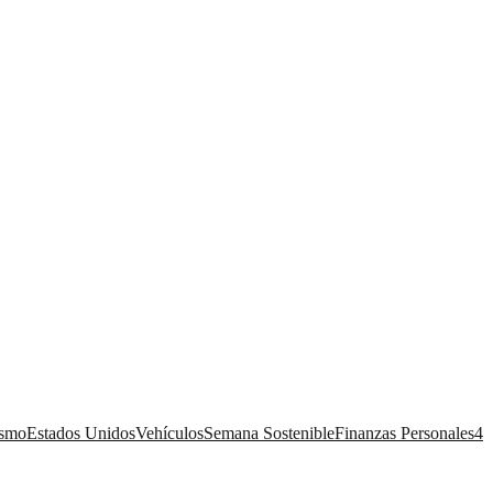
ismo
Estados Unidos
Vehículos
Semana Sostenible
Finanzas Personales
4