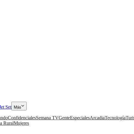
Jet Set
Más
ndo
Confidenciales
Semana TV
Gente
Especiales
Arcadia
Tecnología
Tur
a Rural
Mujeres