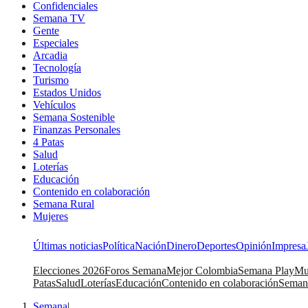
Confidenciales
Semana TV
Gente
Especiales
Arcadia
Tecnología
Turismo
Estados Unidos
Vehículos
Semana Sostenible
Finanzas Personales
4 Patas
Salud
Loterías
Educación
Contenido en colaboración
Semana Rural
Mujeres
Últimas noticias
Política
Nación
Dinero
Deportes
Opinión
Impresa
Elecciones 2026
Foros Semana
Mejor Colombia
Semana Play
Mu
Patas
Salud
Loterías
Educación
Contenido en colaboración
Seman
Semana
|