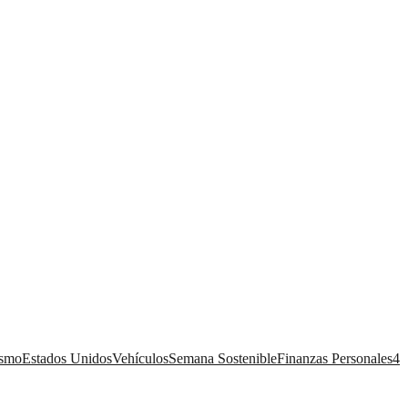
ismo
Estados Unidos
Vehículos
Semana Sostenible
Finanzas Personales
4