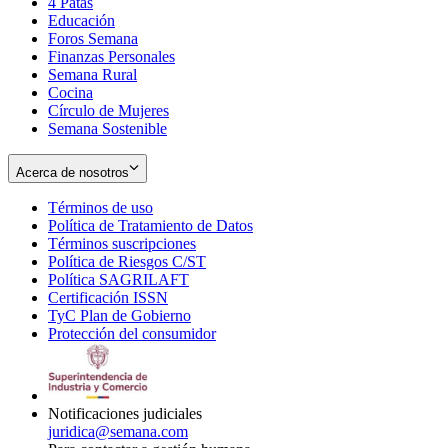
4 Patas
new
in
Educación
window
new
Foros Semana
window
Finanzas Personales
Semana Rural
Cocina
Círculo de Mujeres
Semana Sostenible
Acerca de nosotros
Términos de uso
Opens
Política de Tratamiento de Datos
in
Opens
Términos suscripciones
new
Opens
in
Política de Riesgos C/ST
window
in
Opens
new
Política SAGRILAFT
Opens
new
in
window
Certificación ISSN
Opens
in
window
new
TyC Plan de Gobierno
in
new
Opens
window
Protección del consumidor
new
window
in
Opens
window
new
in
window
new
window
Notificaciones judiciales
juridica@semana.com