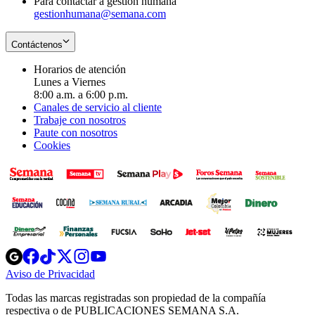
Para contactar a gestión humana
gestionhumana@semana.com
Contáctenos
Horarios de atención
Lunes a Viernes
8:00 a.m. a 6:00 p.m.
Canales de servicio al cliente
Trabaje con nosotros
Paute con nosotros
Cookies
Opens
Opens
Opens
Opens
Opens
in
in
in
in
in
Aviso de Privacidad
Opens
new
new
new
new
new
in
window
window
window
window
window
Todas las marcas registradas son propiedad de la compañía
new
respectiva o de PUBLICACIONES SEMANA S.A.
window