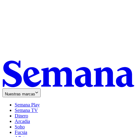
Nuestras marcas
Semana Play
Semana TV
Dinero
Arcadia
Soho
Opens
Fucsia
in
Opens