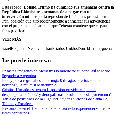
Este sábado,
Donald Trump ha cumplido sus amenazas contra la
República Islámica tras semanas de amagar con una
intervención militar
por la represión de las últimas protestas en
Irán, posición que giró posteriormente a enmarcar sus advertencias
con el programa nuclear iraní, que Teherán mantiene que es para
fines pacíficos.
VER MÁS
Israel
Benjamín Netanyahu
Irán
Estados Unidos
Donald Trump
guerra
Le puede interesar
Primeras imágenes de Messi tras la muerte de su papá: así se le vio
llegando a Argentina
Pico y placa regional este domingo 9 de agosto: estos son los
horarios y la multa si lo incumple
Cristina Hurtado estuvo en la posesión presidencial, lució
despampanante ‘look’ y dejó palabras: “Colombia está por encima”
Tabla de posiciones de la Liga BetPlay tras victorias de Santa Fe,
Tolima y Fortaleza
Restaurante en el Tren de la Sabana: así es la experiencia sobre los
rieles capitalinos