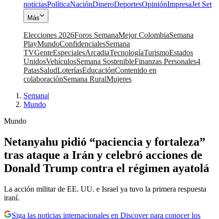
noticias
Política
Nación
Dinero
Deportes
Opinión
Impresa
Jet Set
Más
Elecciones 2026
Foros Semana
Mejor Colombia
Semana
Play
Mundo
Confidenciales
Semana
TV
Gente
Especiales
Arcadia
Tecnología
Turismo
Estados
Unidos
Vehículos
Semana Sostenible
Finanzas Personales
4
Patas
Salud
Loterías
Educación
Contenido en
colaboración
Semana Rural
Mujeres
Semana
|
Mundo
Mundo
Netanyahu pidió “paciencia y fortaleza”
tras ataque a Irán y celebró acciones de
Donald Trump contra el régimen ayatolá
La acción militar de EE. UU. e Israel ya tuvo la primera respuesta
iraní.
Siga las noticias internacionales en Discover para conocer los