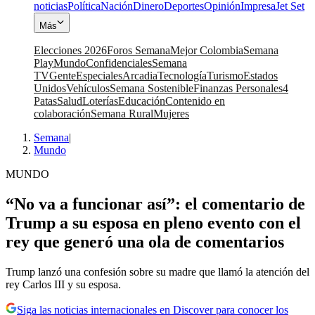
noticias
Política
Nación
Dinero
Deportes
Opinión
Impresa
Jet Set
Más
Elecciones 2026
Foros Semana
Mejor Colombia
Semana
Play
Mundo
Confidenciales
Semana
TV
Gente
Especiales
Arcadia
Tecnología
Turismo
Estados
Unidos
Vehículos
Semana Sostenible
Finanzas Personales
4
Patas
Salud
Loterías
Educación
Contenido en
colaboración
Semana Rural
Mujeres
Semana
|
Mundo
MUNDO
“No va a funcionar así”: el comentario de
Trump a su esposa en pleno evento con el
rey que generó una ola de comentarios
Trump lanzó una confesión sobre su madre que llamó la atención del
rey Carlos III y su esposa.
Siga las noticias internacionales en Discover para conocer los