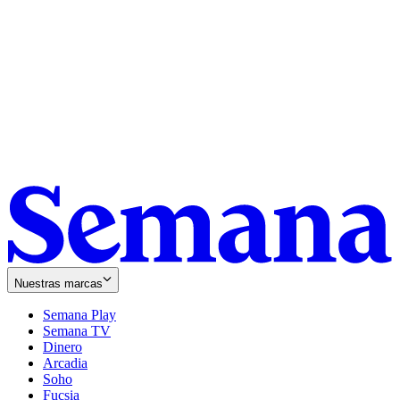
Nuestras marcas
Semana Play
Semana TV
Dinero
Arcadia
Soho
Opens
Fucsia
in
Opens