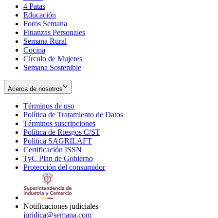
4 Patas
new
in
Educación
window
new
Foros Semana
window
Finanzas Personales
Semana Rural
Cocina
Círculo de Mujeres
Semana Sostenible
Acerca de nosotros
Términos de uso
Opens
Política de Tratamiento de Datos
in
Opens
Términos suscripciones
new
Opens
in
Política de Riesgos C/ST
window
in
Opens
new
Política SAGRILAFT
Opens
new
in
window
Certificación ISSN
Opens
in
window
new
TyC Plan de Gobierno
in
new
Opens
window
Protección del consumidor
new
window
in
Opens
window
new
in
window
new
window
Notificaciones judiciales
juridica@semana.com