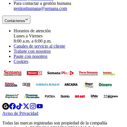
Para contactar a gestión humana
gestionhumana@semana.com
Contáctenos
Horarios de atención
Lunes a Viernes
8:00 a.m. a 6:00 p.m.
Canales de servicio al cliente
Trabaje con nosotros
Paute con nosotros
Cookies
Opens
Opens
Opens
Opens
Opens
in
in
in
in
in
Aviso de Privacidad
Opens
new
new
new
new
new
in
window
window
window
window
window
Todas las marcas registradas son propiedad de la compañía
new