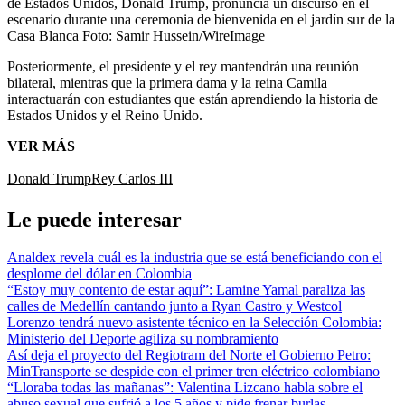
de Estados Unidos, Donald Trump, pronuncia un discurso en el
escenario durante una ceremonia de bienvenida en el jardín sur de la
Casa Blanca
Foto:
Samir Hussein/WireImage
Posteriormente, el presidente y el rey mantendrán una reunión
bilateral, mientras que la primera dama y la reina Camila
interactuarán con estudiantes que están aprendiendo la historia de
Estados Unidos y el Reino Unido.
VER MÁS
Donald Trump
Rey Carlos III
Le puede interesar
Analdex revela cuál es la industria que se está beneficiando con el
desplome del dólar en Colombia
“Estoy muy contento de estar aquí”: Lamine Yamal paraliza las
calles de Medellín cantando junto a Ryan Castro y Westcol
Lorenzo tendrá nuevo asistente técnico en la Selección Colombia:
Ministerio del Deporte agiliza su nombramiento
Así deja el proyecto del Regiotram del Norte el Gobierno Petro:
MinTransporte se despide con el primer tren eléctrico colombiano
“Lloraba todas las mañanas”: Valentina Lizcano habla sobre el
abuso sexual que sufrió a los 5 años y pide frenar burlas