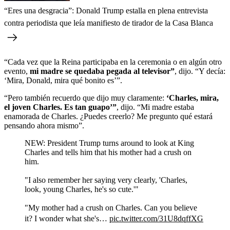
“Eres una desgracia”: Donald Trump estalla en plena entrevista
contra periodista que leía manifiesto de tirador de la Casa Blanca
“Cada vez que la Reina participaba en la ceremonia o en algún otro
evento,
mi madre se quedaba pegada al televisor”
, dijo. “Y decía:
‘Mira, Donald, mira qué bonito es’”.
“Pero también recuerdo que dijo muy claramente:
‘Charles, mira,
el joven Charles. Es tan guapo’”
, dijo. “Mi madre estaba
enamorada de Charles. ¿Puedes creerlo? Me pregunto qué estará
pensando ahora mismo”.
NEW: President Trump turns around to look at King
Charles and tells him that his mother had a crush on
him.
"I also remember her saying very clearly, 'Charles,
look, young Charles, he's so cute.'"
"My mother had a crush on Charles. Can you believe
it? I wonder what she's…
pic.twitter.com/31U8dqffXG