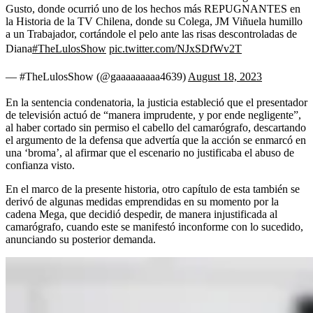
Gusto, donde ocurrió uno de los hechos más REPUGNANTES en
la Historia de la TV Chilena, donde su Colega, JM Viñuela humillo
a un Trabajador, cortándole el pelo ante las risas descontroladas de
Diana
#TheLulosShow
pic.twitter.com/NJxSDfWv2T
— #TheLulosShow (@gaaaaaaaaa4639)
August 18, 2023
En la sentencia condenatoria, la justicia estableció que el presentador
de televisión actuó de “manera imprudente, y por ende negligente”,
al haber cortado sin permiso el cabello del camarógrafo, descartando
el argumento de la defensa que advertía que la acción se enmarcó en
una ‘broma’, al afirmar que el escenario no justificaba el abuso de
confianza visto.
En el marco de la presente historia, otro capítulo de esta también se
derivó de algunas medidas emprendidas en su momento por la
cadena Mega, que decidió despedir, de manera injustificada al
camarógrafo, cuando este se manifestó inconforme con lo sucedido,
anunciando su posterior demanda.