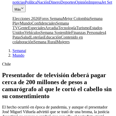
noticias
Política
Nación
Dinero
Deportes
Opinión
Impresa
Jet Set
Más
Elecciones 2026
Foros Semana
Mejor Colombia
Semana
Play
Mundo
Confidenciales
Semana
TV
Gente
Especiales
Arcadia
Tecnología
Turismo
Estados
Unidos
Vehículos
Semana Sostenible
Finanzas Personales
4
Patas
Salud
Loterías
Educación
Contenido en
colaboración
Semana Rural
Mujeres
Semana
|
Mundo
Chile
Presentador de televisión deberá pagar
cerca de 200 millones de pesos a
camarógrafo al que le cortó el cabello sin
su consentimiento
El hecho ocurrió en época de pandemia, y aunque el presentador
José Miguel Viñuela advirtió que se trató de una broma, la justicia