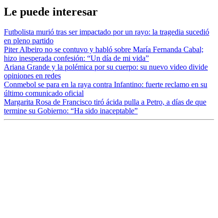
Le puede interesar
Futbolista murió tras ser impactado por un rayo: la tragedia sucedió
en pleno partido
Piter Albeiro no se contuvo y habló sobre María Fernanda Cabal;
hizo inesperada confesión: “Un día de mi vida”
Ariana Grande y la polémica por su cuerpo: su nuevo video divide
opiniones en redes
Conmebol se para en la raya contra Infantino: fuerte reclamo en su
último comunicado oficial
Margarita Rosa de Francisco tiró ácida pulla a Petro, a días de que
termine su Gobierno: “Ha sido inaceptable”