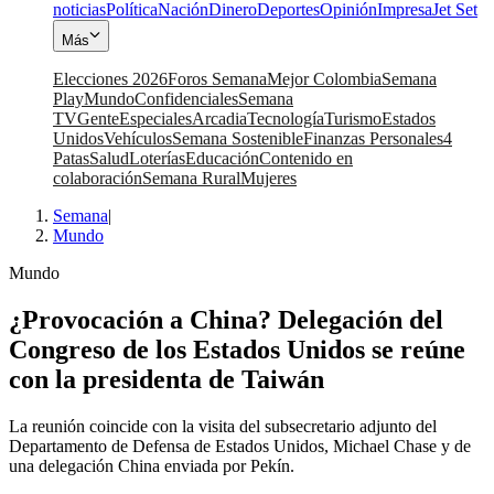
noticias
Política
Nación
Dinero
Deportes
Opinión
Impresa
Jet Set
Más
Elecciones 2026
Foros Semana
Mejor Colombia
Semana
Play
Mundo
Confidenciales
Semana
TV
Gente
Especiales
Arcadia
Tecnología
Turismo
Estados
Unidos
Vehículos
Semana Sostenible
Finanzas Personales
4
Patas
Salud
Loterías
Educación
Contenido en
colaboración
Semana Rural
Mujeres
Semana
|
Mundo
Mundo
¿Provocación a China? Delegación del
Congreso de los Estados Unidos se reúne
con la presidenta de Taiwán
La reunión coincide con la visita del subsecretario adjunto del
Departamento de Defensa de Estados Unidos, Michael Chase y de
una delegación China enviada por Pekín.