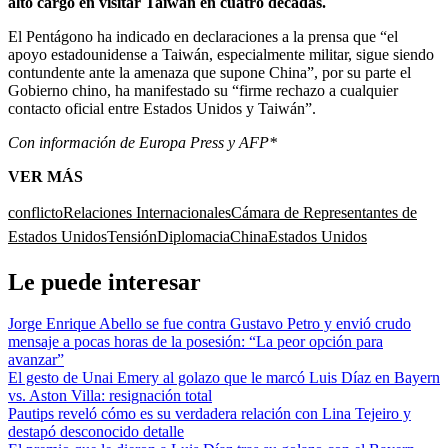
alto cargo en visitar Taiwán en cuatro décadas.
El Pentágono ha indicado en declaraciones a la prensa que “el
apoyo estadounidense a Taiwán, especialmente militar, sigue siendo
contundente ante la amenaza que supone China”, por su parte el
Gobierno chino, ha manifestado su “firme rechazo a cualquier
contacto oficial entre Estados Unidos y Taiwán”.
Con información de Europa Press y AFP*
VER MÁS
conflicto
Relaciones Internacionales
Cámara de Representantes de
Estados Unidos
Tensión
Diplomacia
China
Estados Unidos
Le puede interesar
Jorge Enrique Abello se fue contra Gustavo Petro y envió crudo
mensaje a pocas horas de la posesión: “La peor opción para
avanzar”
El gesto de Unai Emery al golazo que le marcó Luis Díaz en Bayern
vs. Aston Villa: resignación total
Pautips reveló cómo es su verdadera relación con Lina Tejeiro y
destapó desconocido detalle