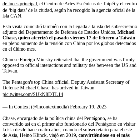
de luces principal
, el Centro de Artes Escénicas de Taipéi y el centro
de ‘big data’ de la ciudad, según ha recogido la agencia oficial de la
isla CAN.
Esta visita coincidió también con la llegada a la isla del subsecretario
adjunto del Departamento de Defensa de Estados Unidos,
Michael
Chase, quien aterrizó el pasado viernes 17 de febrero a Taiwán
en pleno aumento de la tensión con China por los globos detectados
en el último mes.
Chinese Foreign Ministry reiterated that the government was firmly
opposed to official interactions and military ties between the US and
Taiwan.
The Pentagon's top China official, Deputy Assistant Secretary of
Defense Michael Chase, has arrived in Taiwan.
pic.twitter.com/SUkN8DTL14
— In Context (@incontextmedia)
February 19, 2023
Chase, encargado de la política china del Pentágono, se ha
convertido así en el primer alto funcionario del Pentágono en visitar
la isla desde hace cuatro años, cuando el subsecretario para el este
de Asia, Heino Klinck, viajó en 2019,
convirtiéndose en el más