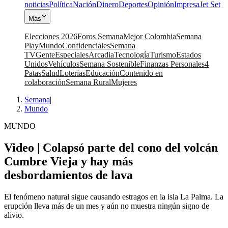
noticias
Política
Nación
Dinero
Deportes
Opinión
Impresa
Jet Set
Más
Elecciones 2026
Foros Semana
Mejor Colombia
Semana
Play
Mundo
Confidenciales
Semana
TV
Gente
Especiales
Arcadia
Tecnología
Turismo
Estados
Unidos
Vehículos
Semana Sostenible
Finanzas Personales
4
Patas
Salud
Loterías
Educación
Contenido en
colaboración
Semana Rural
Mujeres
Semana
|
Mundo
MUNDO
Video | Colapsó parte del cono del volcán
Cumbre Vieja y hay más
desbordamientos de lava
El fenómeno natural sigue causando estragos en la isla La Palma. La
erupción lleva más de un mes y aún no muestra ningún signo de
alivio.