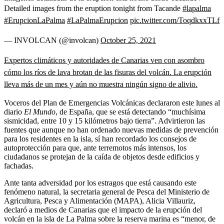
Detailed images from the eruption tonight from Tacande
#lapalma
#ErupcionLaPalma
#LaPalmaErupcion
pic.twitter.com/ToqdkxxTLf
— INVOLCAN (@involcan)
October 25, 2021
Expertos climáticos y autoridades de Canarias ven con asombro
cómo los ríos de lava brotan de las fisuras del volcán. La erupción
lleva más de un mes y aún no muestra ningún signo de alivio.
Voceros del Plan de Emergencias Volcánicas declararon este lunes al
diario
El Mundo
, de España, que se está detectando “muchísima
sismicidad, entre 10 y 15 kilómetros bajo tierra”. Advirtieron las
fuentes que aunque no han ordenado nuevas medidas de prevención
para los residentes en la isla, sí han recordado los consejos de
autoprotección para que, ante terremotos más intensos, los
ciudadanos se protejan de la caída de objetos desde edificios y
fachadas.
Ante tanta adversidad por los estragos que está causando este
fenómeno natural, la secretaria general de Pesca del Ministerio de
Agricultura, Pesca y Alimentación (MAPA), Alicia Villauriz,
declaró a medios de Canarias que el impacto de la erupción del
volcán en la isla de La Palma sobre la reserva marina es “menor, de