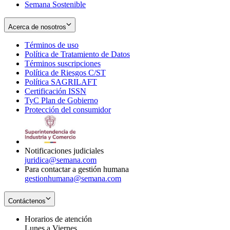
Semana Sostenible
Acerca de nosotros
Términos de uso
Opens
Política de Tratamiento de Datos
in
Opens
Términos suscripciones
new
Opens
in
Política de Riesgos C/ST
window
in
Opens
new
Política SAGRILAFT
Opens
new
in
window
Certificación ISSN
Opens
in
window
new
TyC Plan de Gobierno
in
new
Opens
window
Protección del consumidor
new
window
in
Opens
window
new
in
window
new
window
Notificaciones judiciales
juridica@semana.com
Para contactar a gestión humana
gestionhumana@semana.com
Contáctenos
Horarios de atención
Lunes a Viernes