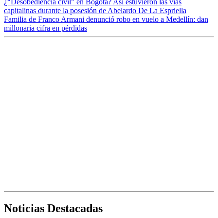
¿“Desobediencia civil” en Bogotá? Así estuvieron las vías
capitalinas durante la posesión de Abelardo De La Espriella
Familia de Franco Armani denunció robo en vuelo a Medellín: dan
millonaria cifra en pérdidas
Noticias Destacadas