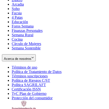
Arcadia
Soho
Opens
Fucsia
in
Opens
4 Patas
new
in
Educación
window
new
Foros Semana
window
Finanzas Personales
Semana Rural
Cocina
Círculo de Mujeres
Semana Sostenible
Acerca de nosotros
Términos de uso
Opens
Política de Tratamiento de Datos
in
Opens
Términos suscripciones
new
Opens
in
Política de Riesgos C/ST
window
in
Opens
new
Política SAGRILAFT
Opens
new
in
window
Certificación ISSN
Opens
in
window
new
TyC Plan de Gobierno
in
new
Opens
window
Protección del consumidor
new
window
in
Opens
window
new
in
window
new