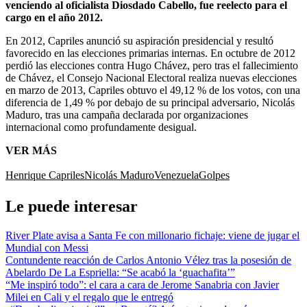
venciendo al oficialista Diosdado Cabello, fue reelecto para el
cargo en el año 2012.
En 2012, Capriles anunció su aspiración presidencial y resultó
favorecido en las elecciones primarias internas. En octubre de 2012
perdió las elecciones contra Hugo Chávez, pero tras el fallecimiento
de Chávez, el Consejo Nacional Electoral realiza nuevas elecciones
en marzo de 2013, Capriles obtuvo el 49,12 % de los votos, con una
diferencia de 1,49 % por debajo de su principal adversario, Nicolás
Maduro, tras una campaña declarada por organizaciones
internacional como profundamente desigual.
VER MÁS
Henrique Capriles
Nicolás Maduro
Venezuela
Golpes
Le puede interesar
River Plate avisa a Santa Fe con millonario fichaje: viene de jugar el
Mundial con Messi
Contundente reacción de Carlos Antonio Vélez tras la posesión de
Abelardo De La Espriella: “Se acabó la ‘guachafita’”
“Me inspiró todo”: el cara a cara de Jerome Sanabria con Javier
Milei en Cali y el regalo que le entregó