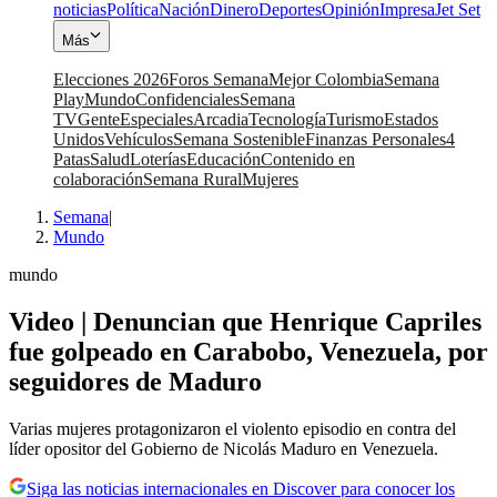
noticias
Política
Nación
Dinero
Deportes
Opinión
Impresa
Jet Set
Más
Elecciones 2026
Foros Semana
Mejor Colombia
Semana
Play
Mundo
Confidenciales
Semana
TV
Gente
Especiales
Arcadia
Tecnología
Turismo
Estados
Unidos
Vehículos
Semana Sostenible
Finanzas Personales
4
Patas
Salud
Loterías
Educación
Contenido en
colaboración
Semana Rural
Mujeres
Semana
|
Mundo
mundo
Video | Denuncian que Henrique Capriles
fue golpeado en Carabobo, Venezuela, por
seguidores de Maduro
Varias mujeres protagonizaron el violento episodio en contra del
líder opositor del Gobierno de Nicolás Maduro en Venezuela.
Siga las noticias internacionales en Discover para conocer los