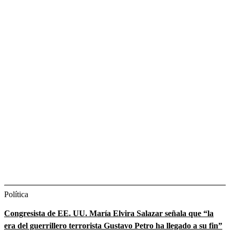
Política
Congresista de EE. UU. María Elvira Salazar señala que “la
era del guerrillero terrorista Gustavo Petro ha llegado a su fin”