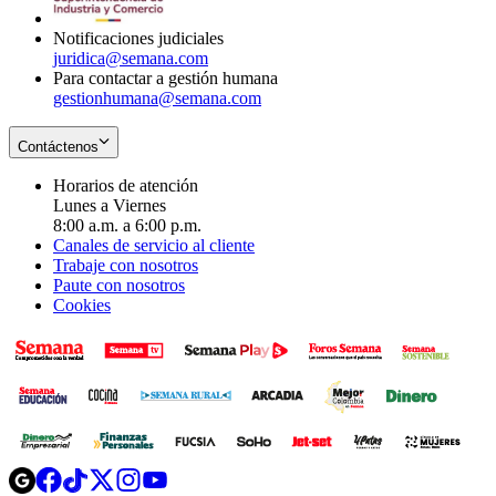
window
Notificaciones judiciales
juridica@semana.com
Para contactar a gestión humana
gestionhumana@semana.com
Contáctenos
Horarios de atención
Lunes a Viernes
8:00 a.m. a 6:00 p.m.
Canales de servicio al cliente
Trabaje con nosotros
Paute con nosotros
Cookies
Opens
Opens
Opens
Opens
Opens
in
in
in
in
in