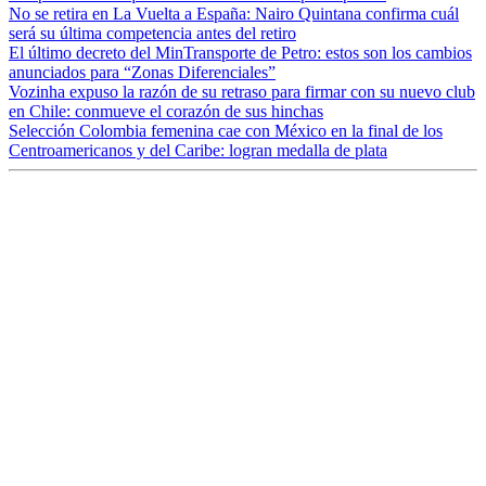
No se retira en La Vuelta a España: Nairo Quintana confirma cuál
será su última competencia antes del retiro
El último decreto del MinTransporte de Petro: estos son los cambios
anunciados para “Zonas Diferenciales”
Vozinha expuso la razón de su retraso para firmar con su nuevo club
en Chile: conmueve el corazón de sus hinchas
Selección Colombia femenina cae con México en la final de los
Centroamericanos y del Caribe: logran medalla de plata