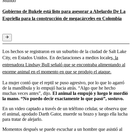
Mundo
Gobierno de Bukele está listo para asesorar a Abelardo De La
Espriella para la construcción de megacárceles en Colombia
Los hechos se registraron en un suburbio de la ciudad de Salt Lake
City, en Estados Unidos. En declaraciones a medios locale
s, la
entrenadora Lindsay Bull señaló que se encontraba alimentando al
enorme animal en el momento en que se produjo el ataque.
La mujer contó que el reptil se puso agresivo, por lo que lo agarró
de la mandíbula y lo empujó hacia atrás. “Algo que he hecho
muchas veces antes”, dijo.
El animal la empujó y luego le mordió
la mano. “No puedo decir exactamente lo que pasó”, sostuvo.
En un video captado a través de un teléfono celular, se observa que
el animal, apodado Darth Gator, muerde su brazo y luego ella lucha
para tratar de alejarlo.
Momentos después se puede escuchar a un hombre que asistió al