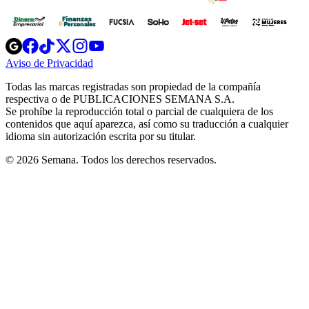
Opens
Opens
Opens
Opens
Opens
in
in
in
in
in
Aviso de Privacidad
Opens
new
new
new
new
new
in
window
window
window
window
window
Todas las marcas registradas son propiedad de la compañía
new
respectiva o de PUBLICACIONES SEMANA S.A.
window
Se prohíbe la reproducción total o parcial de cualquiera de los
contenidos que aquí aparezca, así como su traducción a cualquier
idioma sin autorización escrita por su titular.
© 2026 Semana. Todos los derechos reservados.