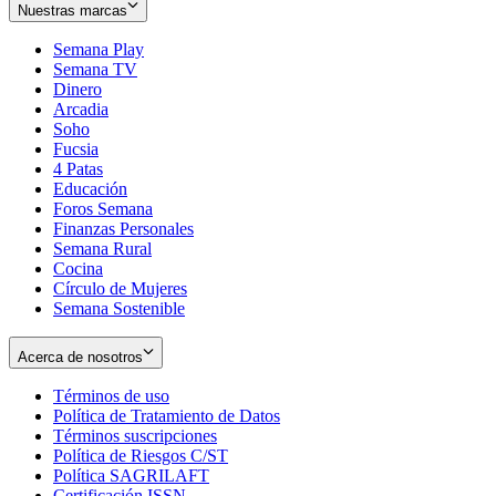
Nuestras marcas
Semana Play
Semana TV
Dinero
Arcadia
Soho
Opens
Fucsia
in
Opens
4 Patas
new
in
Educación
window
new
Foros Semana
window
Finanzas Personales
Semana Rural
Cocina
Círculo de Mujeres
Semana Sostenible
Acerca de nosotros
Términos de uso
Opens
Política de Tratamiento de Datos
in
Opens
Términos suscripciones
new
Opens
in
Política de Riesgos C/ST
window
in
Opens
new
Política SAGRILAFT
Opens
new
in
window
Certificación ISSN
Opens
in
window
new