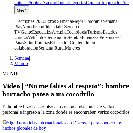
noticias
Política
Nación
Dinero
Deportes
Opinión
Impresa
Jet Set
Más
Elecciones 2026
Foros Semana
Mejor Colombia
Semana
Play
Mundo
Confidenciales
Semana
TV
Gente
Especiales
Arcadia
Tecnología
Turismo
Estados
Unidos
Vehículos
Semana Sostenible
Finanzas Personales
4
Patas
Salud
Loterías
Educación
Contenido en
colaboración
Semana Rural
Mujeres
Semana
|
Mundo
MUNDO
Video | “No me faltes al respeto”: hombre
borracho patea a un cocodrilo
El hombre hizo caso omiso a las recomendaciones de varias
personas e ingresó a la zona donde se encontraban varios cocodrilos.
Siga las noticias internacionales en Discover para conocer los
hechos globales de hoy