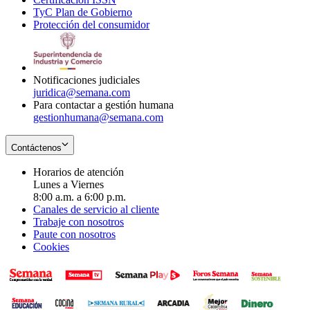
TyC Plan de Gobierno
in
new
Opens
window
Protección del consumidor
new
window
in
Opens
window
new
in
window
new
window
Notificaciones judiciales
juridica@semana.com
Para contactar a gestión humana
gestionhumana@semana.com
Contáctenos
Horarios de atención
Lunes a Viernes
8:00 a.m. a 6:00 p.m.
Canales de servicio al cliente
Trabaje con nosotros
Paute con nosotros
Cookies