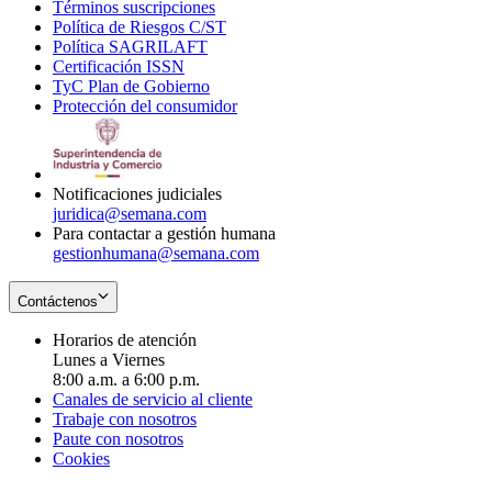
Términos suscripciones
new
Opens
in
Política de Riesgos C/ST
window
in
Opens
new
Política SAGRILAFT
Opens
new
in
window
Certificación ISSN
Opens
in
window
new
TyC Plan de Gobierno
in
new
Opens
window
Protección del consumidor
new
window
in
Opens
window
new
in
window
new
window
Notificaciones judiciales
juridica@semana.com
Para contactar a gestión humana
gestionhumana@semana.com
Contáctenos
Horarios de atención
Lunes a Viernes
8:00 a.m. a 6:00 p.m.
Canales de servicio al cliente
Trabaje con nosotros
Paute con nosotros
Cookies