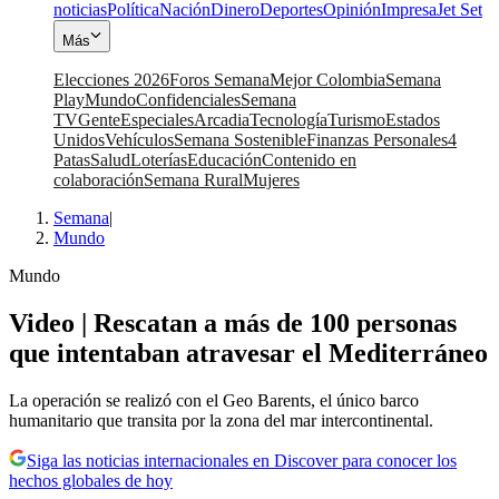
noticias
Política
Nación
Dinero
Deportes
Opinión
Impresa
Jet Set
Más
Elecciones 2026
Foros Semana
Mejor Colombia
Semana
Play
Mundo
Confidenciales
Semana
TV
Gente
Especiales
Arcadia
Tecnología
Turismo
Estados
Unidos
Vehículos
Semana Sostenible
Finanzas Personales
4
Patas
Salud
Loterías
Educación
Contenido en
colaboración
Semana Rural
Mujeres
Semana
|
Mundo
Mundo
Video | Rescatan a más de 100 personas
que intentaban atravesar el Mediterráneo
La operación se realizó con el Geo Barents, el único barco
humanitario que transita por la zona del mar intercontinental.
Siga las noticias internacionales en Discover para conocer los
hechos globales de hoy