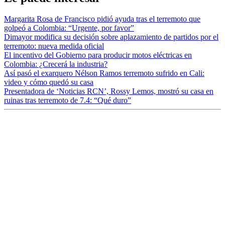
Margarita Rosa de Francisco pidió ayuda tras el terremoto que
golpeó a Colombia: “Urgente, por favor”
Dimayor modifica su decisión sobre aplazamiento de partidos por el
terremoto: nueva medida oficial
El incentivo del Gobierno para producir motos eléctricas en
Colombia: ¿Crecerá la industria?
Así pasó el exarquero Nélson Ramos terremoto sufrido en Cali:
video y cómo quedó su casa
Presentadora de ‘Noticias RCN’, Rossy Lemos, mostró su casa en
ruinas tras terremoto de 7.4: “Qué duro”