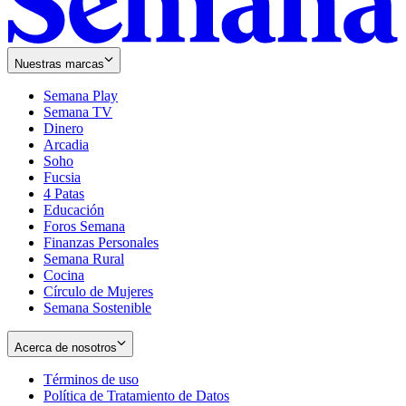
Nuestras marcas
Semana Play
Semana TV
Dinero
Arcadia
Soho
Opens
Fucsia
in
Opens
4 Patas
new
in
Educación
window
new
Foros Semana
window
Finanzas Personales
Semana Rural
Cocina
Círculo de Mujeres
Semana Sostenible
Acerca de nosotros
Términos de uso
Opens
Política de Tratamiento de Datos
in
Opens