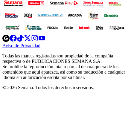
Opens
Opens
Opens
Opens
Opens
in
in
in
in
in
Aviso de Privacidad
Opens
new
new
new
new
new
in
window
window
window
window
window
Todas las marcas registradas son propiedad de la compañía
new
respectiva o de PUBLICACIONES SEMANA S.A.
window
Se prohíbe la reproducción total o parcial de cualquiera de los
contenidos que aquí aparezca, así como su traducción a cualquier
idioma sin autorización escrita por su titular.
© 2026 Semana. Todos los derechos reservados.