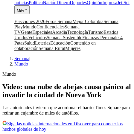
noticias
Política
Nación
Dinero
Deportes
Opinión
Impresa
Jet Set
Más
Elecciones 2026
Foros Semana
Mejor Colombia
Semana
Play
Mundo
Confidenciales
Semana
TV
Gente
Especiales
Arcadia
Tecnología
Turismo
Estados
Unidos
Vehículos
Semana Sostenible
Finanzas Personales
4
Patas
Salud
Loterías
Educación
Contenido en
colaboración
Semana Rural
Mujeres
Semana
|
Mundo
Mundo
Video: una nube de abejas causa pánico al
invadir la ciudad de Nueva York
Las autoridades tuvieron que acordonar el barrio Times Square para
retirar un enjambre de miles de antófilos.
Siga las noticias internacionales en Discover para conocer los
hechos globales de hoy