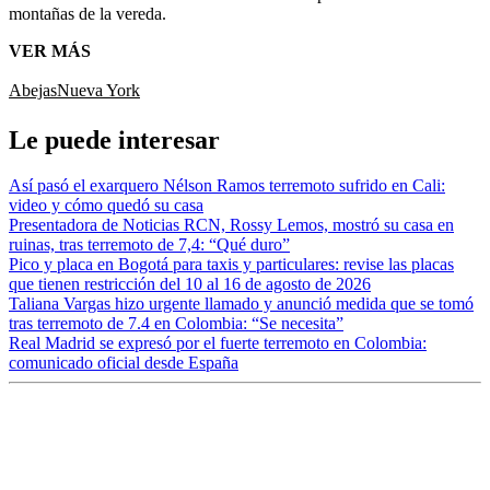
montañas de la vereda.
VER MÁS
Abejas
Nueva York
Le puede interesar
Así pasó el exarquero Nélson Ramos terremoto sufrido en Cali:
video y cómo quedó su casa
Presentadora de Noticias RCN, Rossy Lemos, mostró su casa en
ruinas, tras terremoto de 7,4: “Qué duro”
Pico y placa en Bogotá para taxis y particulares: revise las placas
que tienen restricción del 10 al 16 de agosto de 2026
Taliana Vargas hizo urgente llamado y anunció medida que se tomó
tras terremoto de 7.4 en Colombia: “Se necesita”
Real Madrid se expresó por el fuerte terremoto en Colombia:
comunicado oficial desde España