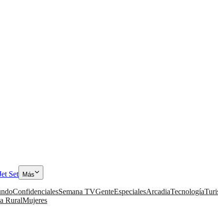
Jet Set
Más
ndo
Confidenciales
Semana TV
Gente
Especiales
Arcadia
Tecnología
Tur
a Rural
Mujeres