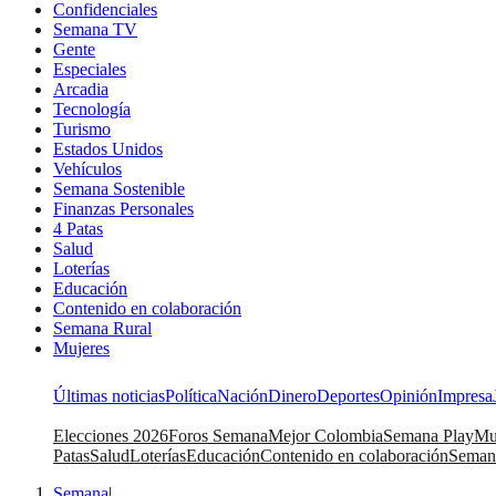
Confidenciales
Semana TV
Gente
Especiales
Arcadia
Tecnología
Turismo
Estados Unidos
Vehículos
Semana Sostenible
Finanzas Personales
4 Patas
Salud
Loterías
Educación
Contenido en colaboración
Semana Rural
Mujeres
Últimas noticias
Política
Nación
Dinero
Deportes
Opinión
Impresa
Elecciones 2026
Foros Semana
Mejor Colombia
Semana Play
Mu
Patas
Salud
Loterías
Educación
Contenido en colaboración
Seman
Semana
|