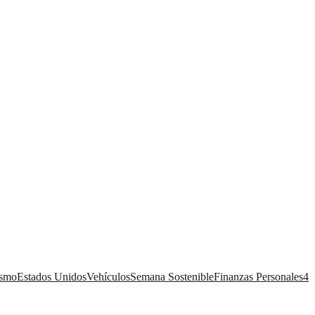
ismo
Estados Unidos
Vehículos
Semana Sostenible
Finanzas Personales
4