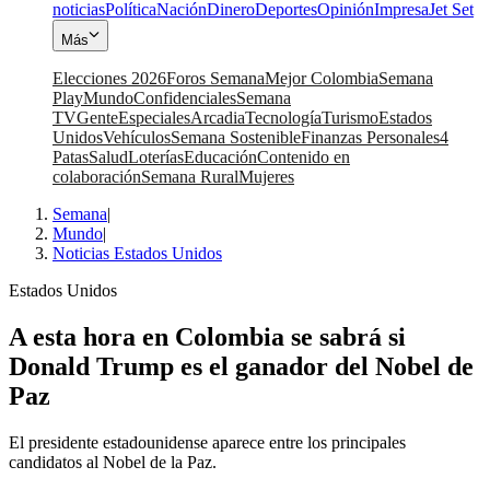
noticias
Política
Nación
Dinero
Deportes
Opinión
Impresa
Jet Set
Más
Elecciones 2026
Foros Semana
Mejor Colombia
Semana
Play
Mundo
Confidenciales
Semana
TV
Gente
Especiales
Arcadia
Tecnología
Turismo
Estados
Unidos
Vehículos
Semana Sostenible
Finanzas Personales
4
Patas
Salud
Loterías
Educación
Contenido en
colaboración
Semana Rural
Mujeres
Semana
|
Mundo
|
Noticias Estados Unidos
Estados Unidos
A esta hora en Colombia se sabrá si
Donald Trump es el ganador del Nobel de
Paz
El presidente estadounidense aparece entre los principales
candidatos al Nobel de la Paz.