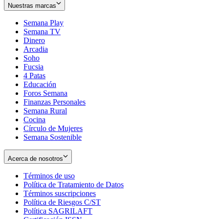
Nuestras marcas
Semana Play
Semana TV
Dinero
Arcadia
Soho
Opens
Fucsia
in
Opens
4 Patas
new
in
Educación
window
new
Foros Semana
window
Finanzas Personales
Semana Rural
Cocina
Círculo de Mujeres
Semana Sostenible
Acerca de nosotros
Términos de uso
Opens
Política de Tratamiento de Datos
in
Opens
Términos suscripciones
new
Opens
in
Política de Riesgos C/ST
window
in
Opens
new
Política SAGRILAFT
Opens
new
in
window