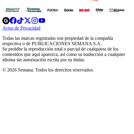
Opens
Opens
Opens
Opens
Opens
in
in
in
in
in
Aviso de Privacidad
Opens
new
new
new
new
new
in
window
window
window
window
window
Todas las marcas registradas son propiedad de la compañía
new
respectiva o de PUBLICACIONES SEMANA S.A.
window
Se prohíbe la reproducción total o parcial de cualquiera de los
contenidos que aquí aparezca, así como su traducción a cualquier
idioma sin autorización escrita por su titular.
© 2026 Semana. Todos los derechos reservados.