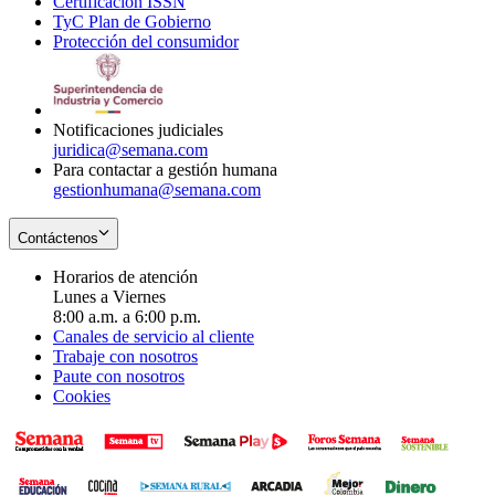
Certificación ISSN
Opens
in
window
new
TyC Plan de Gobierno
in
new
Opens
window
Protección del consumidor
new
window
in
Opens
window
new
in
window
new
window
Notificaciones judiciales
juridica@semana.com
Para contactar a gestión humana
gestionhumana@semana.com
Contáctenos
Horarios de atención
Lunes a Viernes
8:00 a.m. a 6:00 p.m.
Canales de servicio al cliente
Trabaje con nosotros
Paute con nosotros
Cookies