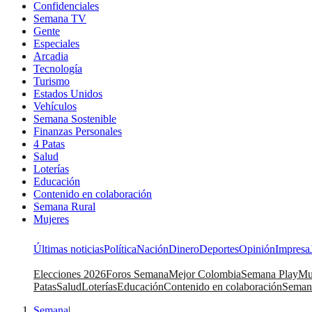
Confidenciales
Semana TV
Gente
Especiales
Arcadia
Tecnología
Turismo
Estados Unidos
Vehículos
Semana Sostenible
Finanzas Personales
4 Patas
Salud
Loterías
Educación
Contenido en colaboración
Semana Rural
Mujeres
Últimas noticias
Política
Nación
Dinero
Deportes
Opinión
Impresa
Elecciones 2026
Foros Semana
Mejor Colombia
Semana Play
Mu
Patas
Salud
Loterías
Educación
Contenido en colaboración
Seman
Semana
|