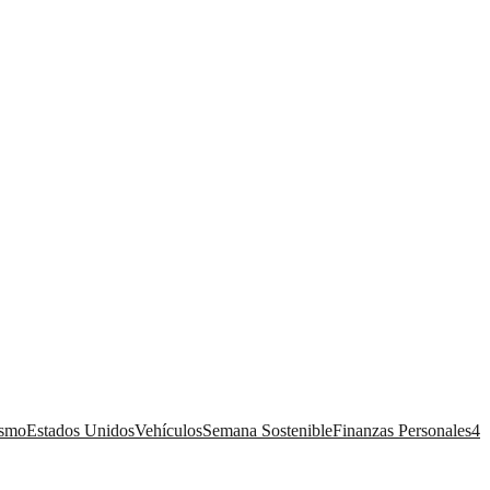
ismo
Estados Unidos
Vehículos
Semana Sostenible
Finanzas Personales
4