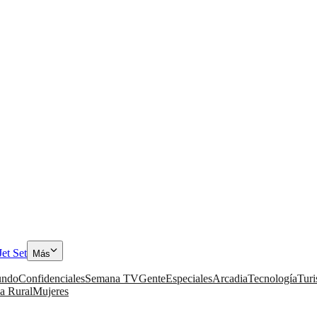
Jet Set
Más
ndo
Confidenciales
Semana TV
Gente
Especiales
Arcadia
Tecnología
Tur
a Rural
Mujeres