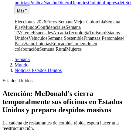
noticias
Política
Nación
Dinero
Deportes
Opinión
Impresa
Jet Set
Más
Elecciones 2026
Foros Semana
Mejor Colombia
Semana
Play
Mundo
Confidenciales
Semana
TV
Gente
Especiales
Arcadia
Tecnología
Turismo
Estados
Unidos
Vehículos
Semana Sostenible
Finanzas Personales
4
Patas
Salud
Loterías
Educación
Contenido en
colaboración
Semana Rural
Mujeres
Semana
|
Mundo
|
Noticias Estados Unidos
Estados Unidos
Atención: McDonald’s cierra
temporalmente sus oficinas en Estados
Unidos y prepara despidos masivos
La cadena de restaurantes de comida rápida espera hacer una
reestructuración.