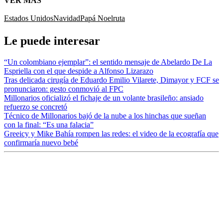
VER MÁS
Estados Unidos
Navidad
Papá Noel
ruta
Le puede interesar
“Un colombiano ejemplar”: el sentido mensaje de Abelardo De La
Espriella con el que despide a Alfonso Lizarazo
Tras delicada cirugía de Eduardo Emilio Vilarete, Dimayor y FCF se
pronunciaron: gesto conmovió al FPC
Millonarios oficializó el fichaje de un volante brasileño: ansiado
refuerzo se concretó
Técnico de Millonarios bajó de la nube a los hinchas que sueñan
con la final: “Es una falacia”
Greeicy y Mike Bahía rompen las redes: el video de la ecografía que
confirmaría nuevo bebé