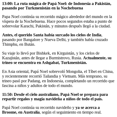
13:00: La ruta mágica de Papá Noel: de Indonesia a Pakistán,
pasando por Turkmenistán en la Nochebuena
Papa Noel continúa su recorrido mágico alrededor del mundo en la
víspera de la Nochebuena. Hace pocos segundos estaba a punto de
sobrevolar Karachi, Pakistán, y minutos después llegó a la ciudad.
Antes, el querido Santa había surcado los cielos de India
,
pasando por Bangalore y Nueva Delhi, y también había cruzado
Thimphu, en Bután.
Su viaje lo llevó por Bishkek, en Kirguistán, y los cielos de
Kazajistán, antes de llegar a Burmistrovo, Rusia.
Actualmente, su
trineo se encuentra en Ashgabat, Turkmenistán.
En Asia oriental, Papá Noel sobrevoló Mongolia, el Tíbet en China,
y recientemente recorrió Tailandia y Vietnam. Más temprano, su
trineo pasó por Padang, en Indonesia, completando un recorrido que
fascina a niños y adultos de todo el mundo.
11:50: Desde el cielo australiano, Papá Noel se prepara para
repartir regalos y magia navideña a niños de todo el país.
Papá Noel continúa su recorrido navideño y
ya se acerca a
Broome, en Australia
, según el seguimiento en tiempo real.