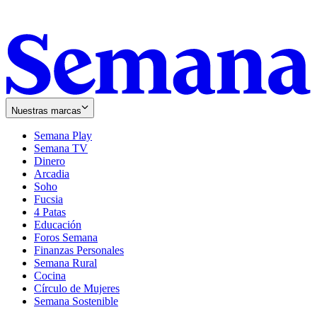
Nuestras marcas
Semana Play
Semana TV
Dinero
Arcadia
Soho
Opens
Fucsia
in
Opens
4 Patas
new
in
Educación
window
new
Foros Semana
window
Finanzas Personales
Semana Rural
Cocina
Círculo de Mujeres
Semana Sostenible