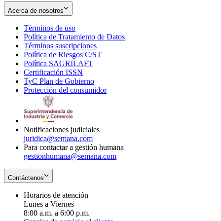
Acerca de nosotros
Términos de uso
Opens
Política de Tratamiento de Datos
in
Opens
Términos suscripciones
new
Opens
in
Política de Riesgos C/ST
window
in
Opens
new
Política SAGRILAFT
Opens
new
in
window
Certificación ISSN
Opens
in
window
new
TyC Plan de Gobierno
in
new
Opens
window
Protección del consumidor
new
window
in
Opens
window
new
in
window
new
window
Notificaciones judiciales
juridica@semana.com
Para contactar a gestión humana
gestionhumana@semana.com
Contáctenos
Horarios de atención
Lunes a Viernes
8:00 a.m. a 6:00 p.m.