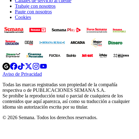
Canales de servicio al cliente
Trabaje con nosotros
Paute con nosotros
Cookies
Opens
Opens
Opens
Opens
Opens
in
in
in
in
in
Aviso de Privacidad
Opens
new
new
new
new
new
in
window
window
window
window
window
Todas las marcas registradas son propiedad de la compañía
new
respectiva o de PUBLICACIONES SEMANA S.A.
window
Se prohíbe la reproducción total o parcial de cualquiera de los
contenidos que aquí aparezca, así como su traducción a cualquier
idioma sin autorización escrita por su titular.
© 2026 Semana. Todos los derechos reservados.