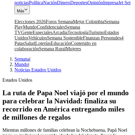
noticias
Política
Nación
Dinero
Deportes
Opinión
Impresa
Jet Set
Más
Elecciones 2026
Foros Semana
Mejor Colombia
Semana
Play
Mundo
Confidenciales
Semana
TV
Gente
Especiales
Arcadia
Tecnología
Turismo
Estados
Unidos
Vehículos
Semana Sostenible
Finanzas Personales
4
Patas
Salud
Loterías
Educación
Contenido en
colaboración
Semana Rural
Mujeres
Semana
|
Mundo
|
Noticias Estados Unidos
Estados Unidos
La ruta de Papa Noel viajó por el mundo
para celebrar la Navidad: finaliza su
recorrido en América entregando miles
de millones de regalos
Mientras millones de familias celebran la Nochebuena, Papá Noel