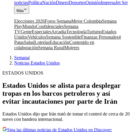
noticias
Política
Nación
Dinero
Deportes
Opinión
Impresa
Jet Set
Más
Elecciones 2026
Foros Semana
Mejor Colombia
Semana
Play
Mundo
Confidenciales
Semana
TV
Gente
Especiales
Arcadia
Tecnología
Turismo
Estados
Unidos
Vehículos
Semana Sostenible
Finanzas Personales
4
Patas
Salud
Loterías
Educación
Contenido en
colaboración
Semana Rural
Mujeres
Semana
|
Noticias Estados Unidos
ESTADOS UNIDOS
Estados Unidos se alista para desplegar
tropas en los barcos petroleros y así
evitar incautaciones por parte de Irán
Estados Unidos dijo que Irán trató de tomar el control de cerca de 20
naves con bandera internacional.
Siga las últimas noticias de Estados Unidos en Discover: