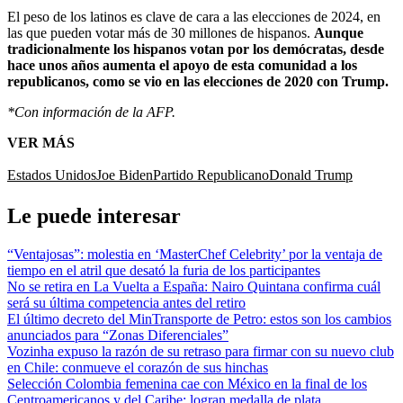
El peso de los latinos es clave de cara a las elecciones de 2024, en
las que pueden votar más de 30 millones de hispanos.
Aunque
tradicionalmente los hispanos votan por los demócratas, desde
hace unos años aumenta el apoyo de esta comunidad a los
republicanos, como se vio en las elecciones de 2020 con Trump.
*Con información de la AFP.
VER MÁS
Estados Unidos
Joe Biden
Partido Republicano
Donald Trump
Le puede interesar
“Ventajosas”: molestia en ‘MasterChef Celebrity’ por la ventaja de
tiempo en el atril que desató la furia de los participantes
No se retira en La Vuelta a España: Nairo Quintana confirma cuál
será su última competencia antes del retiro
El último decreto del MinTransporte de Petro: estos son los cambios
anunciados para “Zonas Diferenciales”
Vozinha expuso la razón de su retraso para firmar con su nuevo club
en Chile: conmueve el corazón de sus hinchas
Selección Colombia femenina cae con México en la final de los
Centroamericanos y del Caribe: logran medalla de plata