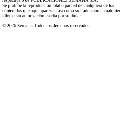
respectiva o de PUBLICACIONES SEMANA S.A.
window
Se prohíbe la reproducción total o parcial de cualquiera de los
contenidos que aquí aparezca, así como su traducción a cualquier
idioma sin autorización escrita por su titular.
© 2026 Semana. Todos los derechos reservados.