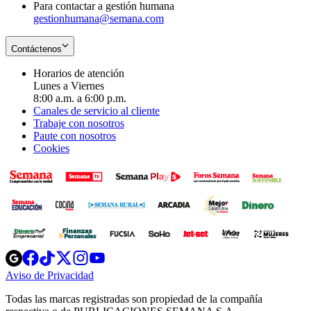
Para contactar a gestión humana
gestionhumana@semana.com
Contáctenos
Horarios de atención
Lunes a Viernes
8:00 a.m. a 6:00 p.m.
Canales de servicio al cliente
Trabaje con nosotros
Paute con nosotros
Cookies
Opens
Opens
Opens
Opens
Opens
in
in
in
in
in
Aviso de Privacidad
Opens
new
new
new
new
new
in
window
window
window
window
window
Todas las marcas registradas son propiedad de la compañía
new