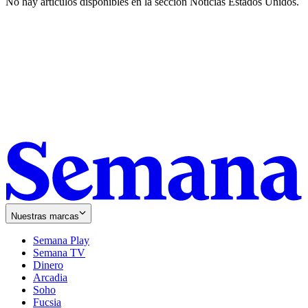
No hay artículos disponibles en la sección
Noticias Estados Unidos
.
Nuestras marcas
Semana Play
Semana TV
Dinero
Arcadia
Soho
Opens
Fucsia
in
Opens