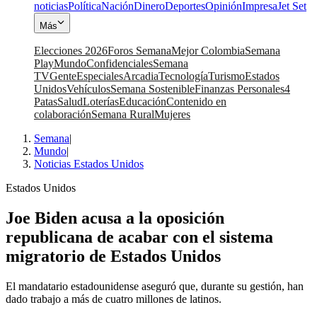
noticias
Política
Nación
Dinero
Deportes
Opinión
Impresa
Jet Set
Más
Elecciones 2026
Foros Semana
Mejor Colombia
Semana
Play
Mundo
Confidenciales
Semana
TV
Gente
Especiales
Arcadia
Tecnología
Turismo
Estados
Unidos
Vehículos
Semana Sostenible
Finanzas Personales
4
Patas
Salud
Loterías
Educación
Contenido en
colaboración
Semana Rural
Mujeres
Semana
|
Mundo
|
Noticias Estados Unidos
Estados Unidos
Joe Biden acusa a la oposición
republicana de acabar con el sistema
migratorio de Estados Unidos
El mandatario estadounidense aseguró que, durante su gestión, han
dado trabajo a más de cuatro millones de latinos.