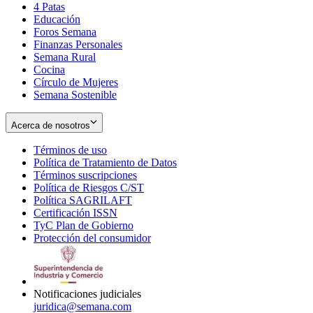
4 Patas
new
in
Educación
window
new
Foros Semana
window
Finanzas Personales
Semana Rural
Cocina
Círculo de Mujeres
Semana Sostenible
Acerca de nosotros
Términos de uso
Opens
Política de Tratamiento de Datos
in
Opens
Términos suscripciones
new
Opens
in
Política de Riesgos C/ST
window
in
Opens
new
Política SAGRILAFT
Opens
new
in
window
Certificación ISSN
Opens
in
window
new
TyC Plan de Gobierno
in
new
Opens
window
Protección del consumidor
new
window
in
Opens
window
new
in
window
new
window
Notificaciones judiciales
juridica@semana.com