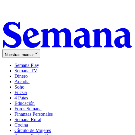
Nuestras marcas
Semana Play
Semana TV
Dinero
Arcadia
Soho
Opens
Fucsia
in
Opens
4 Patas
new
in
Educación
window
new
Foros Semana
window
Finanzas Personales
Semana Rural
Cocina
Círculo de Mujeres