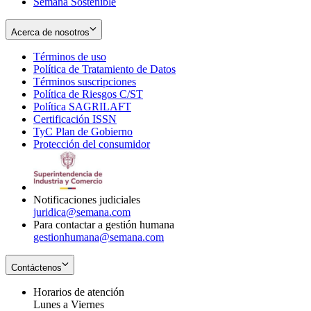
Semana Sostenible
Acerca de nosotros
Términos de uso
Opens
Política de Tratamiento de Datos
in
Opens
Términos suscripciones
new
Opens
in
Política de Riesgos C/ST
window
in
Opens
new
Política SAGRILAFT
Opens
new
in
window
Certificación ISSN
Opens
in
window
new
TyC Plan de Gobierno
in
new
Opens
window
Protección del consumidor
new
window
in
Opens
window
new
in
window
new
window
Notificaciones judiciales
juridica@semana.com
Para contactar a gestión humana
gestionhumana@semana.com
Contáctenos
Horarios de atención
Lunes a Viernes