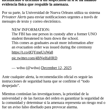
evidencia física que respalde la amenaza.
Por su parte, la Universidad de Nueva Orleans utiliza su sistema
Privateer Alerts
para enviar notificaciones urgentes a través de
mensajes de texto y correo electrónico.
NEW INFORMATION:
The FBI has one person in custody after a former UNO
student threatened to burn down the school.
This comes as graduates await more information after
an evacuation order was issued during the ceremony
https://t.co/dQYmgUxWa8
pic.twitter.com/4BNgIfaHRD
— wdsu (@wdsu)
December 12, 2025
Ante cualquier alerta, la recomendación oficial es seguir las
instrucciones de seguridad hasta que se confirme el “todo
despejado”.
Mientras continúan las investigaciones, la prioridad de la
universidad y de las fuerzas del orden es garantizar la seguridad de
la comunidad y determinar si la amenaza representa un riesgo real o
fue un aviso falso diseñado para provocar alarma.