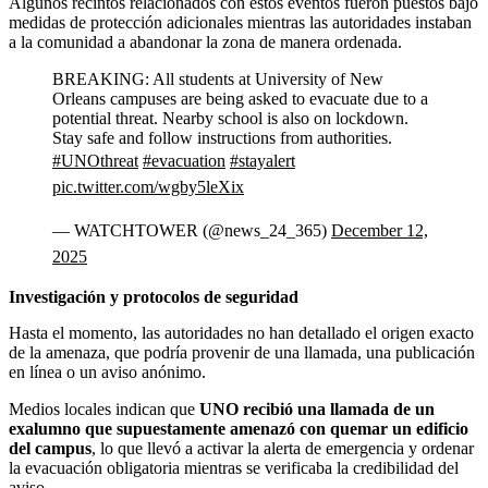
Algunos recintos relacionados con estos eventos fueron puestos bajo
medidas de protección adicionales mientras las autoridades instaban
a la comunidad a abandonar la zona de manera ordenada.
BREAKING: All students at University of New
Orleans campuses are being asked to evacuate due to a
potential threat. Nearby school is also on lockdown.
Stay safe and follow instructions from authorities.
#UNOthreat
#evacuation
#stayalert
pic.twitter.com/wgby5leXix
— WATCHTOWER (@news_24_365)
December 12,
2025
Investigación y protocolos de seguridad
Hasta el momento, las autoridades no han detallado el origen exacto
de la amenaza, que podría provenir de una llamada, una publicación
en línea o un aviso anónimo.
Medios locales indican que
UNO recibió una llamada de un
exalumno que supuestamente amenazó con quemar un edificio
del campus
, lo que llevó a activar la alerta de emergencia y ordenar
la evacuación obligatoria mientras se verificaba la credibilidad del
aviso.