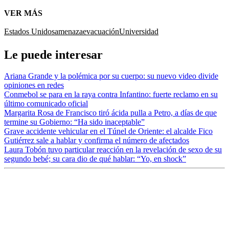
VER MÁS
Estados Unidos
amenaza
evacuación
Universidad
Le puede interesar
Ariana Grande y la polémica por su cuerpo: su nuevo video divide
opiniones en redes
Conmebol se para en la raya contra Infantino: fuerte reclamo en su
último comunicado oficial
Margarita Rosa de Francisco tiró ácida pulla a Petro, a días de que
termine su Gobierno: “Ha sido inaceptable”
Grave accidente vehicular en el Túnel de Oriente: el alcalde Fico
Gutiérrez sale a hablar y confirma el número de afectados
Laura Tobón tuvo particular reacción en la revelación de sexo de su
segundo bebé; su cara dio de qué hablar: “Yo, en shock”