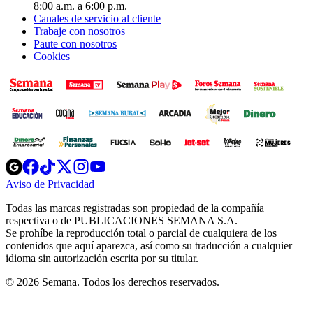
8:00 a.m. a 6:00 p.m.
Canales de servicio al cliente
Trabaje con nosotros
Paute con nosotros
Cookies
Opens
Opens
Opens
Opens
Opens
in
in
in
in
in
Aviso de Privacidad
Opens
new
new
new
new
new
in
window
window
window
window
window
Todas las marcas registradas son propiedad de la compañía
new
respectiva o de PUBLICACIONES SEMANA S.A.
window
Se prohíbe la reproducción total o parcial de cualquiera de los
contenidos que aquí aparezca, así como su traducción a cualquier
idioma sin autorización escrita por su titular.
© 2026 Semana. Todos los derechos reservados.