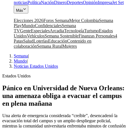
noticias
Política
Nación
Dinero
Deportes
Opinión
Impresa
Jet Set
Más
Elecciones 2026
Foros Semana
Mejor Colombia
Semana
Play
Mundo
Confidenciales
Semana
TV
Gente
Especiales
Arcadia
Tecnología
Turismo
Estados
Unidos
Vehículos
Semana Sostenible
Finanzas Personales
4
Patas
Salud
Loterías
Educación
Contenido en
colaboración
Semana Rural
Mujeres
Semana
|
Mundo
|
Noticias Estados Unidos
Estados Unidos
Pánico en Universidad de Nueva Orleans:
una amenaza obliga a evacuar el campus
en plena mañana
Una alerta de emergencia considerada “creíble”, desencadenó la
evacuación total del campus y un amplio despliegue policial,
mientras la comunidad universitaria enfrentaba minutos de confusión