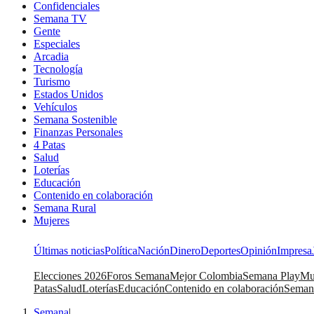
Confidenciales
Semana TV
Gente
Especiales
Arcadia
Tecnología
Turismo
Estados Unidos
Vehículos
Semana Sostenible
Finanzas Personales
4 Patas
Salud
Loterías
Educación
Contenido en colaboración
Semana Rural
Mujeres
Últimas noticias
Política
Nación
Dinero
Deportes
Opinión
Impresa
Elecciones 2026
Foros Semana
Mejor Colombia
Semana Play
Mu
Patas
Salud
Loterías
Educación
Contenido en colaboración
Seman
Semana
|