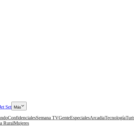
Jet Set
Más
ndo
Confidenciales
Semana TV
Gente
Especiales
Arcadia
Tecnología
Tur
a Rural
Mujeres