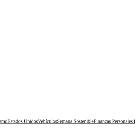
ismo
Estados Unidos
Vehículos
Semana Sostenible
Finanzas Personales
4