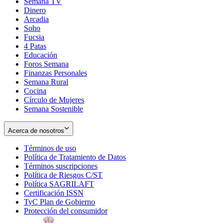
Semana TV
Dinero
Arcadia
Soho
Opens
Fucsia
in
Opens
4 Patas
new
in
Educación
window
new
Foros Semana
window
Finanzas Personales
Semana Rural
Cocina
Círculo de Mujeres
Semana Sostenible
Acerca de nosotros
Términos de uso
Opens
Política de Tratamiento de Datos
in
Opens
Términos suscripciones
new
Opens
in
Política de Riesgos C/ST
window
in
Opens
new
Política SAGRILAFT
Opens
new
in
window
Certificación ISSN
Opens
in
window
new
TyC Plan de Gobierno
in
new
Opens
window
Protección del consumidor
new
window
in
Opens
window
new
in