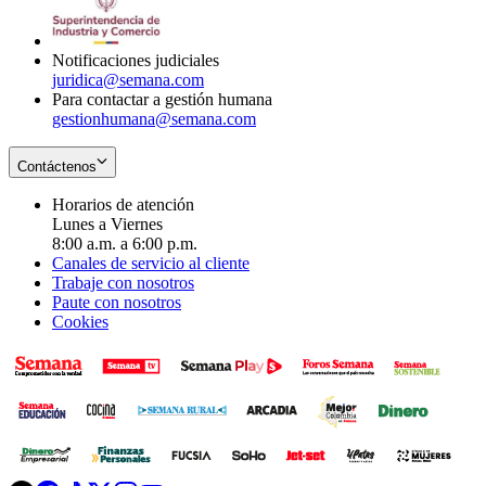
window
new
window
Notificaciones judiciales
juridica@semana.com
Para contactar a gestión humana
gestionhumana@semana.com
Contáctenos
Horarios de atención
Lunes a Viernes
8:00 a.m. a 6:00 p.m.
Canales de servicio al cliente
Trabaje con nosotros
Paute con nosotros
Cookies