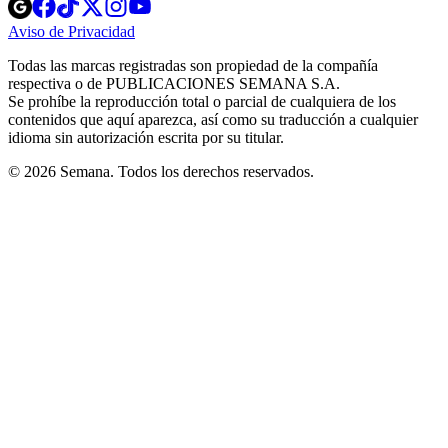
Opens
Opens
Opens
Opens
Opens
in
in
in
in
in
Aviso de Privacidad
Opens
new
new
new
new
new
in
window
window
window
window
window
Todas las marcas registradas son propiedad de la compañía
new
respectiva o de PUBLICACIONES SEMANA S.A.
window
Se prohíbe la reproducción total o parcial de cualquiera de los
contenidos que aquí aparezca, así como su traducción a cualquier
idioma sin autorización escrita por su titular.
© 2026 Semana. Todos los derechos reservados.