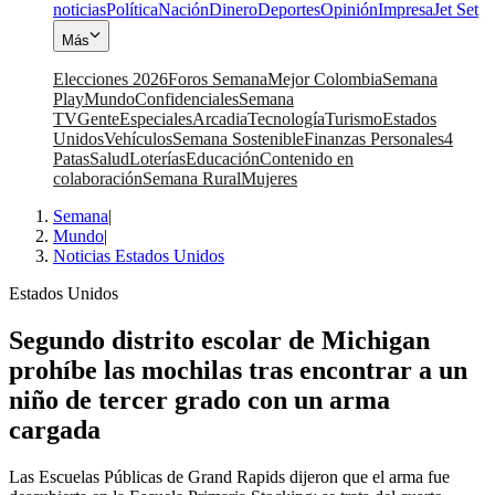
noticias
Política
Nación
Dinero
Deportes
Opinión
Impresa
Jet Set
Más
Elecciones 2026
Foros Semana
Mejor Colombia
Semana
Play
Mundo
Confidenciales
Semana
TV
Gente
Especiales
Arcadia
Tecnología
Turismo
Estados
Unidos
Vehículos
Semana Sostenible
Finanzas Personales
4
Patas
Salud
Loterías
Educación
Contenido en
colaboración
Semana Rural
Mujeres
Semana
|
Mundo
|
Noticias Estados Unidos
Estados Unidos
Segundo distrito escolar de Michigan
prohíbe las mochilas tras encontrar a un
niño de tercer grado con un arma
cargada
Las Escuelas Públicas de Grand Rapids dijeron que el arma fue