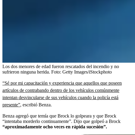
Los dos menores de edad fueron rescatados del incendio y no
sufrieron ninguna herida.
Foto:
Getty Images/iStockphoto
“Sé por mi capacitación y experiencia que aquellos que poseen
artículos de contrabando dentro de los vehículos comúnmente
intentan desvincularse de sus vehículos cuando la policía está
presente”
, escribió Benza.
Benza agregó que temía que Brock lo golpeara y que Brock
“intentaba morderlo continuamente”. Dijo que golpeó a Brock
“aproximadamente ocho veces en rápida sucesión”.