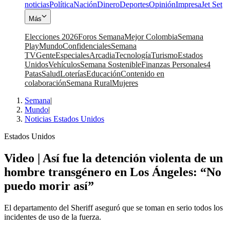
noticias
Política
Nación
Dinero
Deportes
Opinión
Impresa
Jet Set
Más
Elecciones 2026
Foros Semana
Mejor Colombia
Semana
Play
Mundo
Confidenciales
Semana
TV
Gente
Especiales
Arcadia
Tecnología
Turismo
Estados
Unidos
Vehículos
Semana Sostenible
Finanzas Personales
4
Patas
Salud
Loterías
Educación
Contenido en
colaboración
Semana Rural
Mujeres
Semana
|
Mundo
|
Noticias Estados Unidos
Estados Unidos
Video | Así fue la detención violenta de un
hombre transgénero en Los Ángeles: “No
puedo morir así”
El departamento del Sheriff aseguró que se toman en serio todos los
incidentes de uso de la fuerza.