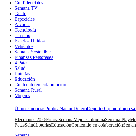
Confidenciales
Semana TV
Gente
Especiales
Arcadia
Tecnología
Turismo
Estados Unidos
Vehículos
Semana Sostenible
Finanzas Personales
4 Patas
Salud
Loterías
Educación
Contenido en colaboración
Semana Rural
Mujeres
Últimas noticias
Política
Nación
Dinero
Deportes
Opinión
Impresa
Elecciones 2026
Foros Semana
Mejor Colombia
Semana Play
Mu
Patas
Salud
Loterías
Educación
Contenido en colaboración
Seman
Semana
|