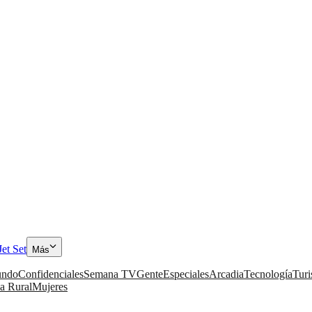
Jet Set
Más
ndo
Confidenciales
Semana TV
Gente
Especiales
Arcadia
Tecnología
Tur
a Rural
Mujeres