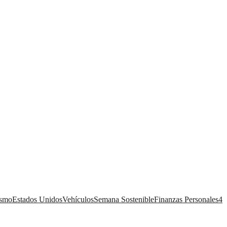
ismo
Estados Unidos
Vehículos
Semana Sostenible
Finanzas Personales
4