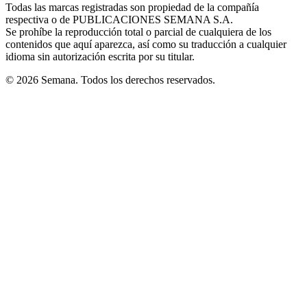
window
window
window
window
window
Todas las marcas registradas son propiedad de la compañía
new
respectiva o de PUBLICACIONES SEMANA S.A.
window
Se prohíbe la reproducción total o parcial de cualquiera de los
contenidos que aquí aparezca, así como su traducción a cualquier
idioma sin autorización escrita por su titular.
© 2026 Semana. Todos los derechos reservados.