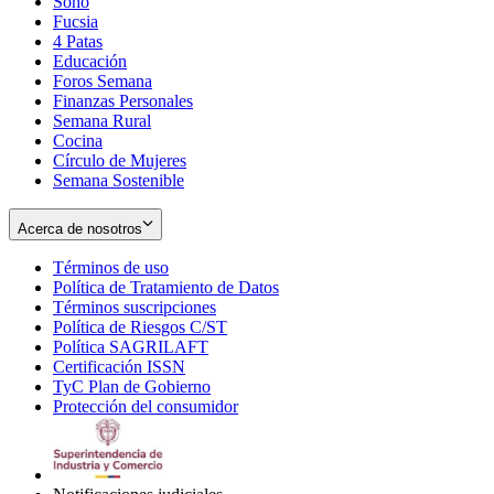
Soho
Opens
Fucsia
in
Opens
4 Patas
new
in
Educación
window
new
Foros Semana
window
Finanzas Personales
Semana Rural
Cocina
Círculo de Mujeres
Semana Sostenible
Acerca de nosotros
Términos de uso
Opens
Política de Tratamiento de Datos
in
Opens
Términos suscripciones
new
Opens
in
Política de Riesgos C/ST
window
in
Opens
new
Política SAGRILAFT
Opens
new
in
window
Certificación ISSN
Opens
in
window
new
TyC Plan de Gobierno
in
new
Opens
window
Protección del consumidor
new
window
in
Opens
window
new
in
window
new
window