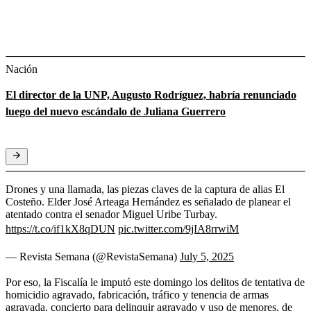
Nación
El director de la UNP, Augusto Rodríguez, habría renunciado
luego del nuevo escándalo de Juliana Guerrero
Drones y una llamada, las piezas claves de la captura de alias El
Costeño. Elder José Arteaga Hernández es señalado de planear el
atentado contra el senador Miguel Uribe Turbay.
https://t.co/if1kX8qDUN
pic.twitter.com/9jIA8rrwiM
— Revista Semana (@RevistaSemana)
July 5, 2025
Por eso, la Fiscalía le imputó este domingo los delitos de tentativa de
homicidio agravado, fabricación, tráfico y tenencia de armas
agravada, concierto para delinquir agravado y uso de menores, de