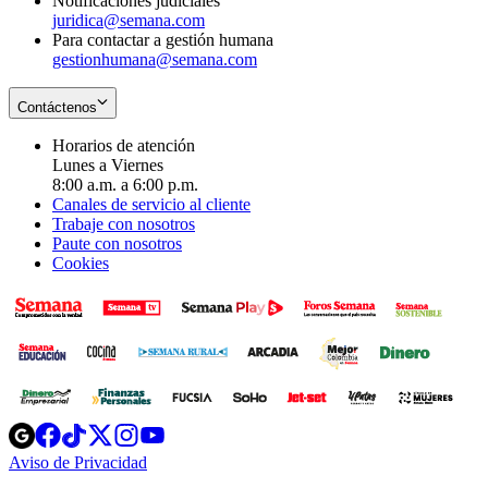
Notificaciones judiciales
juridica@semana.com
Para contactar a gestión humana
gestionhumana@semana.com
Contáctenos
Horarios de atención
Lunes a Viernes
8:00 a.m. a 6:00 p.m.
Canales de servicio al cliente
Trabaje con nosotros
Paute con nosotros
Cookies
Opens
Opens
Opens
Opens
Opens
in
in
in
in
in
Aviso de Privacidad
Opens
new
new
new
new
new
in