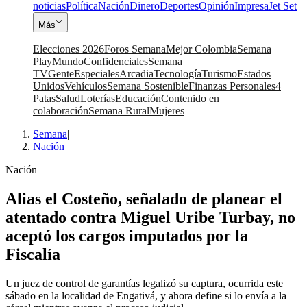
noticias
Política
Nación
Dinero
Deportes
Opinión
Impresa
Jet Set
Más
Elecciones 2026
Foros Semana
Mejor Colombia
Semana
Play
Mundo
Confidenciales
Semana
TV
Gente
Especiales
Arcadia
Tecnología
Turismo
Estados
Unidos
Vehículos
Semana Sostenible
Finanzas Personales
4
Patas
Salud
Loterías
Educación
Contenido en
colaboración
Semana Rural
Mujeres
Semana
|
Nación
Nación
Alias el Costeño, señalado de planear el
atentado contra Miguel Uribe Turbay, no
aceptó los cargos imputados por la
Fiscalía
Un juez de control de garantías legalizó su captura, ocurrida este
sábado en la localidad de Engativá, y ahora define si lo envía a la