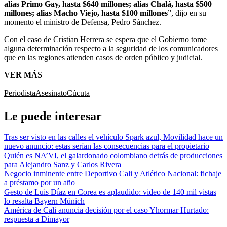
alias Primo Gay, hasta $640 millones; alias Chalá, hasta $500
millones; alias Macho Viejo, hasta $100 millones
”, dijo en su
momento el ministro de Defensa, Pedro Sánchez.
Con el caso de Cristian Herrera se espera que el Gobierno tome
alguna determinación respecto a la seguridad de los comunicadores
que en las regiones atienden casos de orden público y judicial.
VER MÁS
Periodista
Asesinato
Cúcuta
Le puede interesar
Tras ser visto en las calles el vehículo Spark azul, Movilidad hace un
nuevo anuncio: estas serían las consecuencias para el propietario
Quién es NA’VI, el galardonado colombiano detrás de producciones
para Alejandro Sanz y Carlos Rivera
Negocio inminente entre Deportivo Cali y Atlético Nacional: fichaje
a préstamo por un año
Gesto de Luis Díaz en Corea es aplaudido: video de 140 mil vistas
lo resalta Bayern Múnich
América de Cali anuncia decisión por el caso Yhormar Hurtado:
respuesta a Dimayor