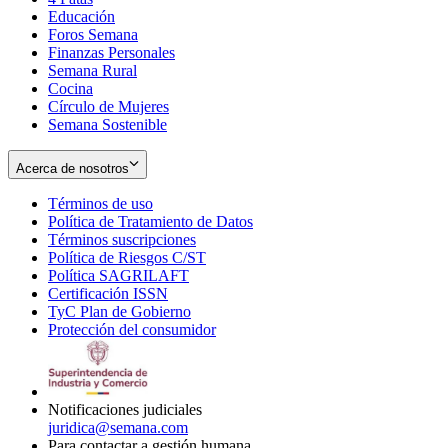
Educación
window
new
Foros Semana
window
Finanzas Personales
Semana Rural
Cocina
Círculo de Mujeres
Semana Sostenible
Acerca de nosotros
Términos de uso
Opens
Política de Tratamiento de Datos
in
Opens
Términos suscripciones
new
Opens
in
Política de Riesgos C/ST
window
in
Opens
new
Política SAGRILAFT
Opens
new
in
window
Certificación ISSN
Opens
in
window
new
TyC Plan de Gobierno
in
new
Opens
window
Protección del consumidor
new
window
in
Opens
window
new
in
window
new
window
Notificaciones judiciales
juridica@semana.com
Para contactar a gestión humana