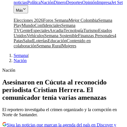
noticias
Política
Nación
Dinero
Deportes
Opinión
Impresa
Jet Set
Más
Elecciones 2026
Foros Semana
Mejor Colombia
Semana
Play
Mundo
Confidenciales
Semana
TV
Gente
Especiales
Arcadia
Tecnología
Turismo
Estados
Unidos
Vehículos
Semana Sostenible
Finanzas Personales
4
Patas
Salud
Loterías
Educación
Contenido en
colaboración
Semana Rural
Mujeres
Semana
|
Nación
Nación
Asesinaron en Cúcuta al reconocido
periodista Cristian Herrera. El
comunicador tenía varias amenazas
El reportero investigaba el crimen organizado y la corrupción en
Norte de Santander.
Siga las noticias que marcan la agenda del país en Discover y