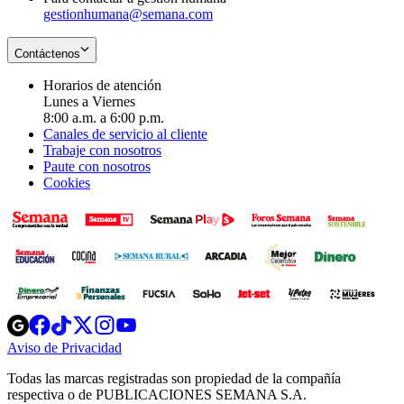
gestionhumana@semana.com
Contáctenos
Horarios de atención
Lunes a Viernes
8:00 a.m. a 6:00 p.m.
Canales de servicio al cliente
Trabaje con nosotros
Paute con nosotros
Cookies
Opens
Opens
Opens
Opens
Opens
in
in
in
in
in
Aviso de Privacidad
Opens
new
new
new
new
new
in
window
window
window
window
window
Todas las marcas registradas son propiedad de la compañía
new
respectiva o de PUBLICACIONES SEMANA S.A.
window