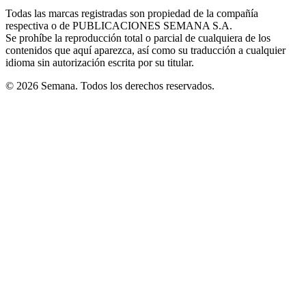
in
window
window
window
window
window
Todas las marcas registradas son propiedad de la compañía
new
respectiva o de PUBLICACIONES SEMANA S.A.
window
Se prohíbe la reproducción total o parcial de cualquiera de los
contenidos que aquí aparezca, así como su traducción a cualquier
idioma sin autorización escrita por su titular.
© 2026 Semana. Todos los derechos reservados.