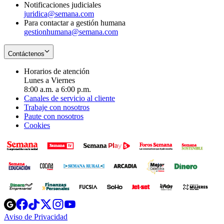
Notificaciones judiciales
juridica@semana.com
Para contactar a gestión humana
gestionhumana@semana.com
Contáctenos
Horarios de atención
Lunes a Viernes
8:00 a.m. a 6:00 p.m.
Canales de servicio al cliente
Trabaje con nosotros
Paute con nosotros
Cookies
Opens
Opens
Opens
Opens
Opens
in
in
in
in
in
Aviso de Privacidad
Opens
new
new
new
new
new