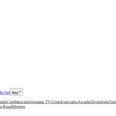
Jet Set
Más
ndo
Confidenciales
Semana TV
Gente
Especiales
Arcadia
Tecnología
Tur
a Rural
Mujeres