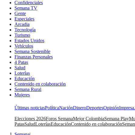
Confidenciales
Semana TV
Gente
Especiales
Arcadia
Tecnología
Turismo
Estados Unidos
Vehículos
Semana Sostenible
Finanzas Personales
4 Patas
Salud
Loterías
Educación
Contenido en colaboración
Semana Rural
Mujeres
Últimas noticias
Política
Nación
Dinero
Deportes
Opinión
Impresa
Elecciones 2026
Foros Semana
Mejor Colombia
Semana Play
Mu
Patas
Salud
Loterías
Educación
Contenido en colaboración
Seman
Semana
|