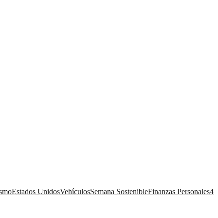
ismo
Estados Unidos
Vehículos
Semana Sostenible
Finanzas Personales
4