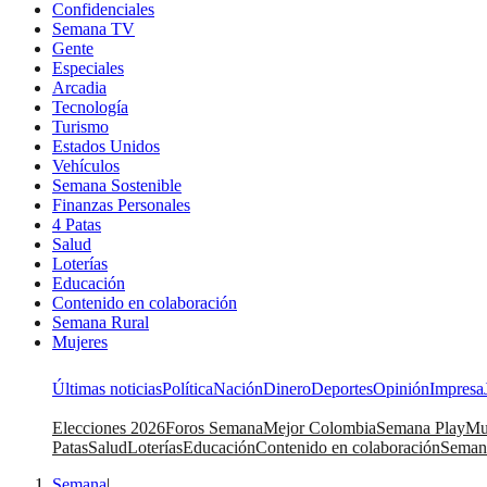
Confidenciales
Semana TV
Gente
Especiales
Arcadia
Tecnología
Turismo
Estados Unidos
Vehículos
Semana Sostenible
Finanzas Personales
4 Patas
Salud
Loterías
Educación
Contenido en colaboración
Semana Rural
Mujeres
Últimas noticias
Política
Nación
Dinero
Deportes
Opinión
Impresa
Elecciones 2026
Foros Semana
Mejor Colombia
Semana Play
Mu
Patas
Salud
Loterías
Educación
Contenido en colaboración
Seman
Semana
|