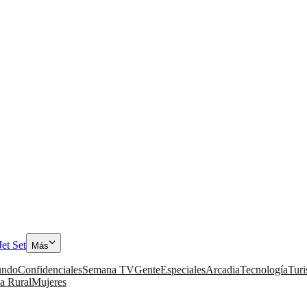
Jet Set
Más
ndo
Confidenciales
Semana TV
Gente
Especiales
Arcadia
Tecnología
Tur
a Rural
Mujeres