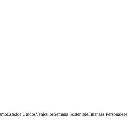
ismo
Estados Unidos
Vehículos
Semana Sostenible
Finanzas Personales
4